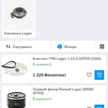
Залежно від специфіки ринку продається під марками Dacia,
Renault і Nissan. У країнах Європи (за винятком Росії) і в
Марокко продається Dacia Logan, зібрана в Румунії і в
Марокко. У Росії автомобіль продається під маркою Renault.
Також під маркою Renault продається в Латинській Америці,
Індії і з вересня 2009 року — на Україні. В Ірані він відомий як
Renault Tondar. На ринку Мексики Logan продається під
Зчеплення Logan
назвою Nissan Aprio. На індійському ринку продається під
маркою Mahindra Verito
[3]
. У Росії випускається універсал
Dacia Logan MCV 2006 року під ім'ям LADA Largus.
Сортування
0
Фільтри
Комплект ГРМ Logan 1.4/1.6 GATES (США)
В наявності
1 225
₴/комплект
Оливний фільтр Renault Logan (MANN
W75/3)
В наявності