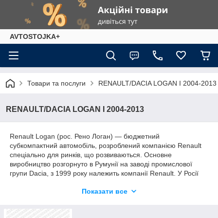
AVTOSTOJKA+
Товари та послуги
RENAULT/DACIA LOGAN I 2004-2013
RENAULT/DACIA LOGAN I 2004-2013
Renault Logan (рос. Рено Логан) — бюджетний
субкомпактний автомобіль, розроблений компанією Renault
спеціально для ринків, що розвиваються. Основне
виробництво розгорнуто в Румунії на заводі промислової
групи Dacia, з 1999 року належить компанії Renault. У Росії
перше покоління автомобіля випускалася з 2005 року по
Показати все
грудень 2015
на заводі Автофрамос (пізніше «Рено Росія») в
Москві, а з 2014 року на заводі "АвтоВАЗ" в Тольятті
випускається друге покоління.