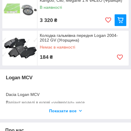
Kangoo, Clio, Megane 1.4 VALEO (Франція)
В наявності
3 320
₴
Колодка гальмівна передня Logan 2004-
2012 GV (Угорщина)
Немає в наявності
184
₴
Logan MCV
Dacia Logan MCV
Варіант моделі в кузові «універсал» несе
внутрішньозаводське позначення R90. Абревіатура MCV
Показати все
розшифровується як Multi Convivial Vehicle, «автомобіль на
всі випадки життя». Представлений у вересні 2006 року на
Паризькому автосалоні.
Про нас