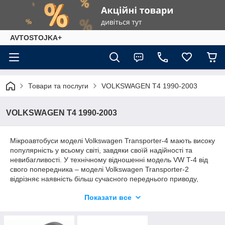
AVTOSTOJKA+
Товари та послуги
VOLKSWAGEN T4 1990-2003
VOLKSWAGEN T4 1990-2003
Мікроавтобуси моделі Volkswagen Transporter-4 мають високу
популярність у всьому світі, завдяки своїй надійності та
невибагливості. У технічному відношенні модель VW T-4 від
свого попередника – моделі Volkswagen Transporter-2
відрізняє наявність більш сучасного переднього приводу,
бескапотная компонування моторного відсіку і поперечне
Показати все
розташування двигуна.
Зараз Volkswagen Transporter-4 здійснюється на шасі, що має
базу 2,93, а в більшому варіанті - 3,32 метра. Існує три