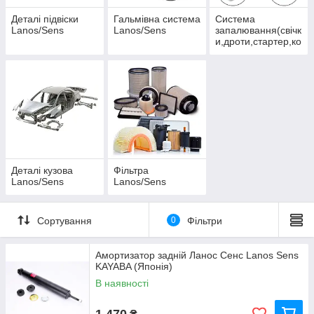
Деталі підвіски
Гальмівна система
Система
Lanos/Sens
Lanos/Sens
запалювання(свічк
и,дроти,стартер,ко
тушка)
Деталі кузова
Фільтра
Lanos/Sens
Lanos/Sens
Сортування
0
Фільтри
Амортизатор задній Ланос Сенс Lanos Sens
KAYABA (Японія)
В наявності
1 470