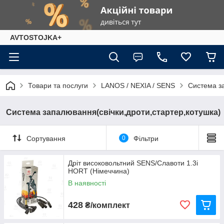
AVTOSTOJKA+
Товари та послуги
LANOS / NEXIA / SENS
Система за
Система запалювання(свічки,дроти,стартер,котушка)
Сортування
0
Фільтри
Дріт високовольтний SENS/Славоти 1.3i
HORT (Німеччина)
В наявності
428
₴/комплект