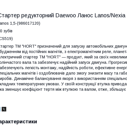
Стартер редукторний Daewoo Ланос Lanos/Nexia 
anos 1,5-(986017120)
0 зубів
CS519)
тартер ТМ "HORT" призначений для запуску автомобільних двигуні
будженням від постійних магнітів, з електромагнітним реле, плане
лектричний стартер ТМ "HORT" — продукт, який за своїх невелики
олінчастого вала та забезпечує надійний запуск двигуна. Прогреси
абезпечують легкість монтажу, надійність роботи, ефективне енер
пеціальних магнітів і оздоблювачів дало змогу знизити масу та г
иробів. Динамічне балансування якоря з використанням спеціальної
кладних температурних умовах. У своїй конструкції втулка привод
ка зменшує коефіцієнт тертя між втулкою та валом, отже, збільшу
арактеристики