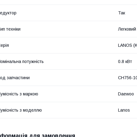
едуктор
Так
ип техніки
Легковий
ерія
LANOS (K
омінальна потужність
0.8 кВт
од запчастини
CH756-1
умісність з маркою
Daewoo
умісність з моделлю
Lanos
нформація для замовлення