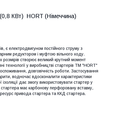
(0,8 КВт) HORT (Німеччина)
в, є електродвигуном постійного струму з
тарним редуктором і муфтою вільного ходу.
х розмірів створює великий крутний момент
вні технології у виробництві стартерів ТМ "HORT"
госпоживання, довговічність роботи. Застосування
абарити, водночас вдосконалити характеристики
 ізоляції дає змогу використовувати стартер у
а стартера має карбонову перфоровану вставку,
є ресурс привода стартера та ККД стартера.