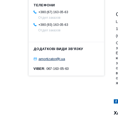
+380 (67) 163-05-63
Отдел заказов
L
+380 (93) 163-05-63
1
Отдел заказов
(
С
з
Е
к
amortizator@i.ua
з
с
VIBER
067-163-05-63
в
с
я
Х