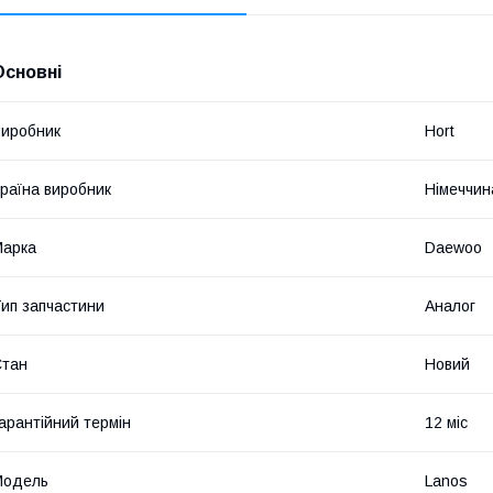
Основні
иробник
Hort
раїна виробник
Німеччин
Марка
Daewoo
ип запчастини
Аналог
Стан
Новий
арантійний термін
12 міс
Модель
Lanos