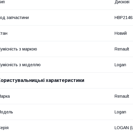
ип
Дискові
од запчастини
HBP2146
Стан
Новий
умісність з маркою
Renault
умісність з моделлю
Logan
Користувальницькі характеристики
Марка
Renault
Модель
Logan
ерія
LOGAN (L