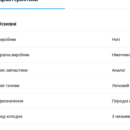
Основні
иробник
Hort
раїна виробник
Німеччин
ип запчастини
Аналог
ип техніки
Легковий
ризначення
Передні 
ид колодок
З низьки