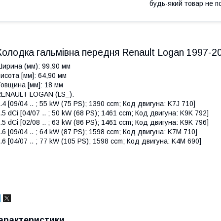
будь-який товар не п
Колодка гальмівна передня Renault Logan 1997-2
ирина (мм): 99,90 мм
исота [мм]: 64,90 мм
овщина [мм]: 18 мм
ENAULT LOGAN (LS_):
.4 [09/04 .. ; 55 kW (75 PS); 1390 ccm; Код двигуна: K7J 710]
.5 dCi [04/07 .. ; 50 kW (68 PS); 1461 ccm; Код двигуна: K9K 792]
.5 dCi [02/08 .. ; 63 kW (86 PS); 1461 ccm; Код двигуна: K9K 796]
.6 [09/04 .. ; 64 kW (87 PS); 1598 ccm; Код двигуна: K7M 710]
.6 [04/07 .. ; 77 kW (105 PS); 1598 ccm; Код двигуна: K4M 690]
арактеристики