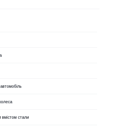
а
 автомобіль
колеса
м вмістом стали