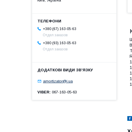
Київ, Україна
+380 (67) 163-05-63
Отдел заказов
Ш
+380 (93) 163-05-63
В
Отдел заказов
Т
R
1
1
1
1
amortizator@i.ua
1
VIBER
067-163-05-63
Х