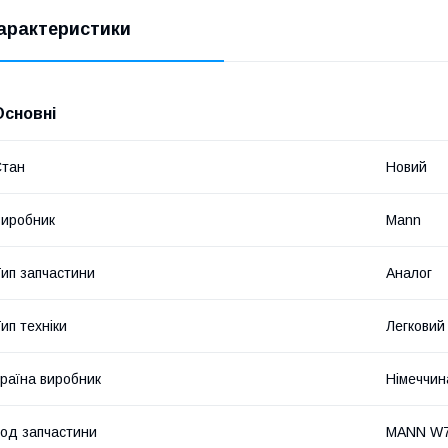
арактеристики
Основні
Стан
Новий
иробник
Mann
ип запчастини
Аналог
ип техніки
Легковий
раїна виробник
Німеччин
од запчастини
MANN W7