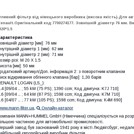
ливний фільтр від німецького виробника (висока якість).Для ав
enault.Оригінальний код:7700274177. Зовнішній діаметр 76 мм. В
20*1.5
Характеристика
овнішній діаметр [мм]: 76 мм
нутрішній діаметр 1 (мм): 62 мм
нутрішній діаметр 2 (мм): 71 мм
озмір різі: M 20 X 1.5
исота [мм]: 50 мм
одатковий артикул/Доп. інформація 2: з поворотним клапаном
иск відкривання обгінного клапана [бар]: 1,30 барів
ENAULT LOGAN (LS_):
.4 [09/04 .. ; 55 kW (75 PS); 1390 ccm; Код двигуна: K7J 710]
.6 [09/04 .. ; 64 kW (87 PS); 1598 ccm; Код двигуна: K7M 710]
.6 [04/07 .. ; 77 kW (105 PS); 1598 ccm; Код двигуна: K4M 690]
ww.mann-filter.ua
,
Онлайн-каталог
омпанія MANN+HUMMEL GmbH (Німеччина) спеціалізується на розроб
ільшою частиною для автомобільної промисловості.
ерший завод був заснований 1941 року в місті Людвігсбург, нед
айбільший європейський виробник фільтрів.