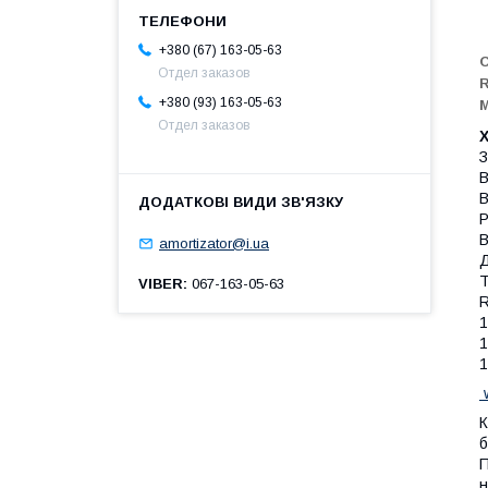
+380 (67) 163-05-63
О
Отдел заказов
R
+380 (93) 163-05-63
М
Отдел заказов
З
В
В
Р
В
amortizator@i.ua
Д
Т
VIBER
067-163-05-63
R
1
1
1
w
К
б
П
н