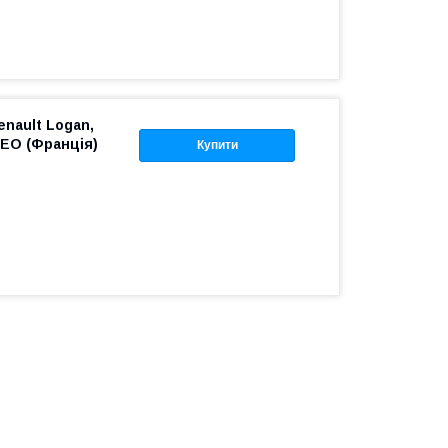
enault Logan,
LEO (Франція)
Купити