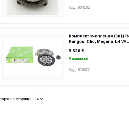
804102
Комплект зчеплення (3в1) R
Kangoo, Clio, Megane 1.4 VA
3 320 ₴
В наявності
826577