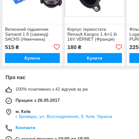
Витискний підшипник
Корпус термостата
Філь
Samand 1.8 (саманд)
Renault Kangoo 1.4i+1.6i
Loga
SACHS (Німеччина)
16V VERNET (Франція)
PUR
515
180
225
₴
₴
Купити
Купити
Про нас
100% позитивних з 42 відгуків за рік
Працює з 26.05.2017
м. Київ
г. Бровары, ул. Воссоединения, 9, Київ, Україна
Контакти
Сьогодні працює з 10:00 до 18:00