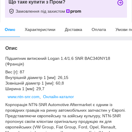
Що таке купити з Пром?
Замовлення під захистом
Опис
Характеристики
Доставка
Оплата
Умови п
Опис
Підшипник витискний Logan 1.4/1.6 SNR BAC340NY18
(Франція)
Вес [г]: 87
Внутрішній діаметр 1 [мм]: 26,15
Зовнішній діаметр 1 [мм]: 60,8
Ширина 1 [мм]: 29,7
www.ntn-snr.com
,
Онлайн-каталог
Корпорація NTN-SNR Automotive Aftermarket є одним із
провідних гравців на ринку автомобільних запчастин у Європі.
Представляючи європейську та азійську культуру, NTN-SNR
пропонує своїм клієнтам оригінальну продукцію як для
європейських (VW Group, Fiat Group, Ford, Opel, Renault,