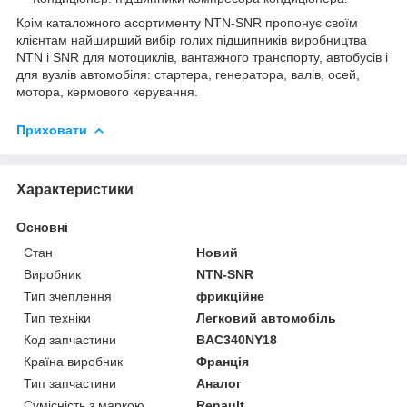
Крім каталожного асортименту NTN-SNR пропонує своїм
клієнтам найширший вибір голих підшипників виробництва
NTN і SNR для мотоциклів, вантажного транспорту, автобусів і
для вузлів автомобіля: стартера, генератора, валів, осей,
мотора, кермового керування.
Приховати
Характеристики
Основні
Стан
Новий
Виробник
NTN-SNR
Тип зчеплення
фрикційне
Тип техніки
Легковий автомобіль
Код запчастини
BAC340NY18
Країна виробник
Франція
Тип запчастини
Аналог
Сумісність з маркою
Renault