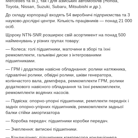
Mercedes та ін.), так і для азійських автомобілів (Honda,
Toyota, Nissan, Suzuki, Subaru, Mitsubishi и др.).
До складу корпорації входять 54 виробничі підприємства та 3
науково-дослідні центри. Кількість працівників — понад 21 000
осіб.
Щороку NTN-SNR розширює свій асортимент на понад 500
найменувань у різних групах товару:
— Колеса: голі підшипники, маточини в зборі та їхні
ремкомплекти, гальмівні диски з інтегрованими
підшипниками.
— ГРМ і додаткове навісне обладнання: ролики натяжника,
гідравлічні ролики, обвідні ролики, шківи генератора,
колінчастого вала, демпфера, ремкомплекти ГРМ, ролики
додаткового навісного обладнання та їхні ремкомплекти,
ремкомплекти водяних насосів.
— Підвіска: опорно-упорні підшипники, ремплекти передніх і
задніх опорно-упірних підшипників, ремкомплекти задньої
балки стійки амортизатора
— Коробка передач: підшипники коробки передач.
— Зчеплення: витискні підшипники.
— Кондиціонер: підшипники компресора кондиціонера.