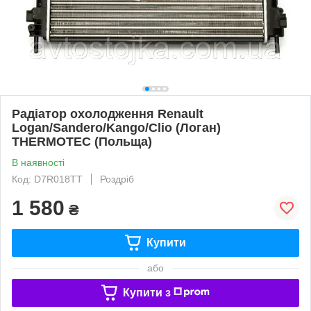
Радіатор охолодження Renault
Logan/Sandero/Kango/Clio (Логан)
THERMOTEC (Польща)
В наявності
Код: D7R018TT
Роздріб
1 580
₴
Купити
або
Купити з