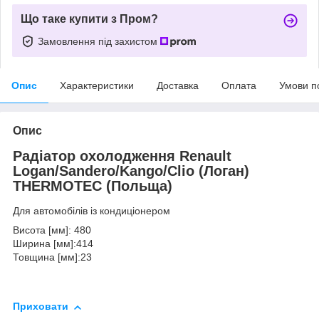
Що таке купити з Пром?
Замовлення під захистом
Опис
Характеристики
Доставка
Оплата
Умови п
Опис
Радіатор охолодження Renault
Logan/Sandero/Kango/Clio (Логан)
THERMOTEC (Польща)
Для автомобілів із кондиціонером
Висота [мм]: 480
Ширина [мм]:414
Товщина [мм]:23
Приховати