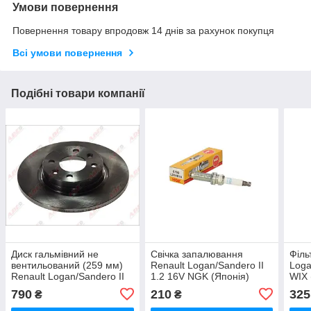
Умови повернення
Повернення товару впродовж 14 днів за рахунок покупця
Всі умови повернення
Подібні товари компанії
Диск гальмівний не
Свічка запалювання
Філь
вентильований (259 мм)
Renault Logan/Sandero II
Loga
Renault Logan/Sandero II
1.2 16V NGK (Японія)
WIX
ABE (Польща)
790
210
325
₴
₴