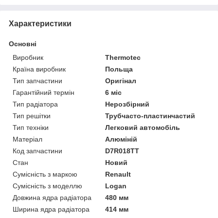
Характеристики
Основні
Виробник
Thermotec
Країна виробник
Польща
Тип запчастини
Оригінал
Гарантійний термін
6 міс
Тип радіатора
Нерозбірний
Тип решітки
Трубчасто-пластинчастий
Тип техніки
Легковий автомобіль
Матеріал
Алюміній
Код запчастини
D7R018TT
Стан
Новий
Сумісність з маркою
Renault
Сумісність з моделлю
Logan
Довжина ядра радіатора
480 мм
Ширина ядра радіатора
414 мм