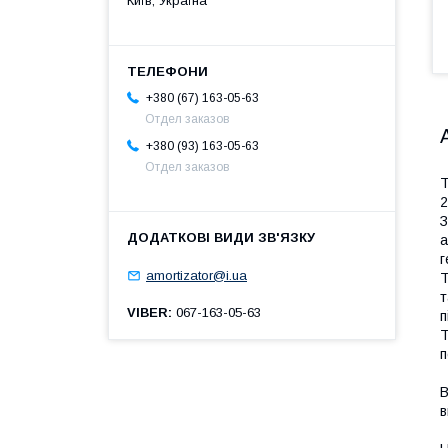
Київ, Україна
+380 (67) 163-05-63
Отдел заказов
+380 (93) 163-05-63
Отдел заказов
Т
2
З
а
г
amortizator@i.ua
T
т
VIBER
067-163-05-63
п
Т
п
В
в