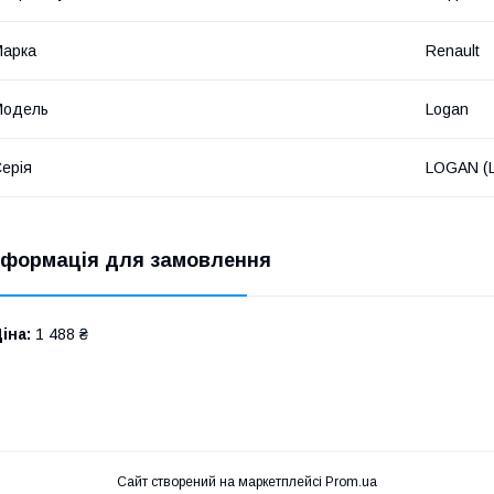
Марка
Renault
Модель
Logan
ерія
LOGAN (L
нформація для замовлення
іна:
1 488 ₴
Сайт створений на маркетплейсі
Prom.ua