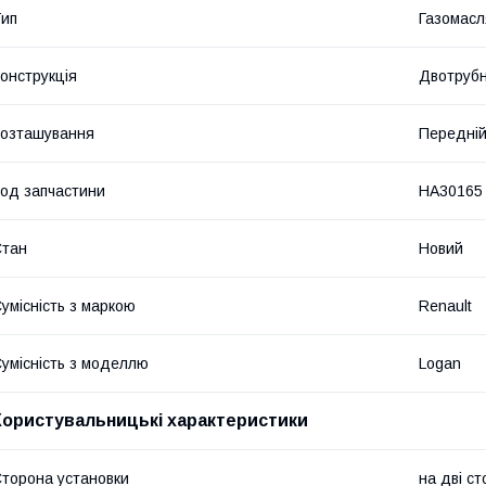
ип
Газомасл
онструкція
Двотруб
озташування
Передній
од запчастини
HA30165
Стан
Новий
умісність з маркою
Renault
умісність з моделлю
Logan
Користувальницькі характеристики
торона установки
на дві с