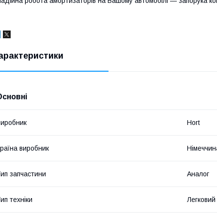
адійна робота амортизаторів на Вашому автомобілі — запорука ко
арактеристики
Основні
иробник
Hort
раїна виробник
Німеччин
ип запчастини
Аналог
ип техніки
Легковий