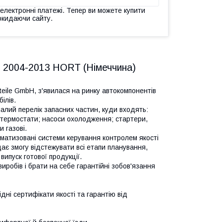
 електронні платежі. Тепер ви можете купити
окидаючи сайту.
n 2004-2013 HORT (Німеччина)
eile GmbH, з'явилася на ринку автокомпонентів
ілів.
лий перелік запасних частин, куди входять:
 термостати; насоси охолодження; стартери,
и газові.
оматизовані системи керування контролем якості
ає змогу відстежувати всі етапи планування,
ипуск готової продукції.
иробів і брати на себе гарантійні зобов'язання
дні сертифікати якості та гарантію від