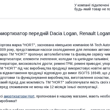
У компанії підключені
будь-який товар не п
Амортизатор передній Dacia Logan, Renault Loga
оргова марка "HORT", заснована німецькою компанією M-Tech Autot
009 року, представивши насоси охолодження для легкових автомоб
араз TM "HORT" пропонує автолюбителям та фахівцям сервісу чима
мортизатори; елементи зчеплення; колодки та циліндри гальмівні;
енератори, високовольтні дроти; ремені ГРМ, ремені приводні; упор
M "HORT" під час виробництва продукції використовує новітні авт
а відвантаження продукції відповідно до вимог ISO/TS 16949, що д
ідготовки та функціонування виробництва, виготовлення оснастки, в
акий підхід дає можливість TM "HORT" забезпечувати якість своїх в
еред споживачем не менш ніж 12 місяців їхньої експлуатації.
сі
амортизатори Hort
, пропоновані в нашому магазині, мають необхі
иробника!!