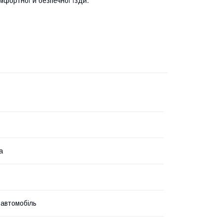
мфортної й безпечної їзди.
а
 автомобіль