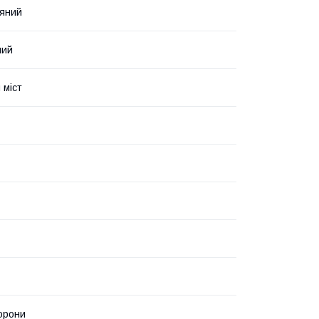
яний
ний
 міст
торони