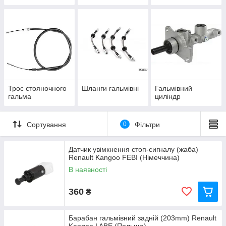
Трос стояночного
Шланги гальмівні
Гальмівний
гальма
циліндр
Сортування
0
Фільтри
Датчик увімкнення стоп-сигналу (жаба)
Renault Kangoo FEBI (Німеччина)
В наявності
360
₴
Барабан гальмівний задній (203mm) Renault