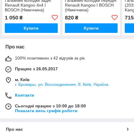
Гальмівні колодки задні
Гальмівні колодки передні
Галь
Renault Kangoo 4х4 I
Renault Kangoo I BOSCH
(203
BOSCH (Німеччина)
(Німеччина)
Kang
1 050
820
715
₴
₴
Купити
Купити
Про нас
100% позитивних з 42 відгуків за рік
Працює з 26.05.2017
м. Київ
г. Бровары, ул. Воссоединения, 9, Київ, Україна
Контакти
Сьогодні працює з 10:00 до 18:00
Показати весь графік роботи
Про нас