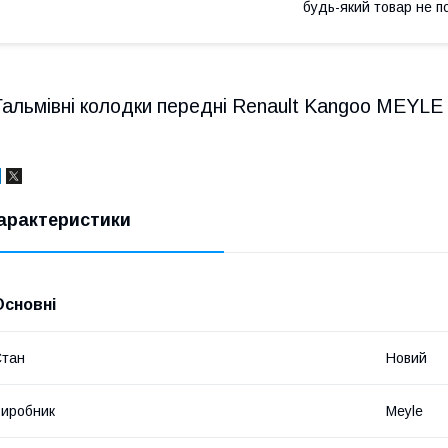
будь-який товар не п
Гальмівні колодки передні Renault Kangoo MEYLE 
арактеристики
Основні
Стан
Новий
иробник
Meyle