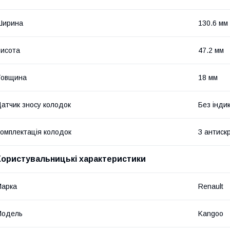
Ширина
130.6 мм
исота
47.2 мм
Товщина
18 мм
атчик зносу колодок
Без індик
омплектація колодок
З антиск
Користувальницькі характеристики
Марка
Renault
Модель
Kangoo