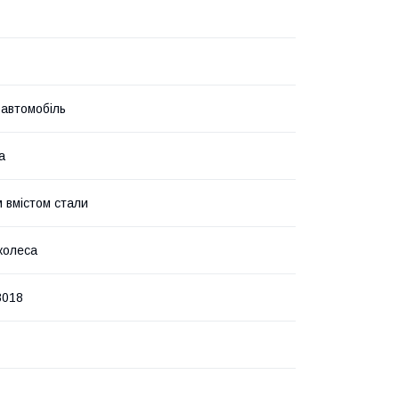
 автомобіль
а
м вмістом стали
колеса
8018