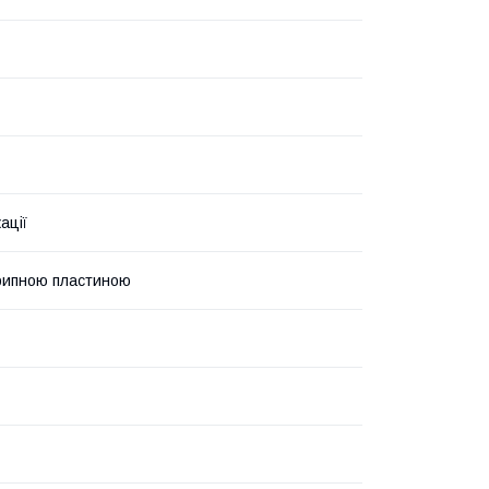
ації
рипною пластиною