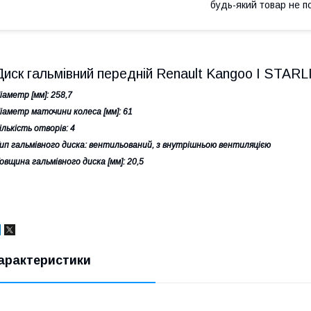
будь-який товар не п
Диск гальмівний передній Renault Kangoo I STARL
іаметр [мм]: 258,7
іаметр маточини колеса [мм]: 61
ількість отворів: 4
ип гальмівного диска: вентильований, з внутрішньою вентиляцією
овщина гальмівного диска [мм]: 20,5
арактеристики