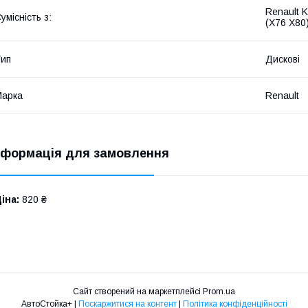
Renault 
умісність з:
(X76 X80
ип
Дискові
Марка
Renault
нформація для замовлення
іна:
820 ₴
Сайт створений на маркетплейсі
Prom.ua
АвтоСтойка+ |
Поскаржитися на контент
|
Політика конфіденційності