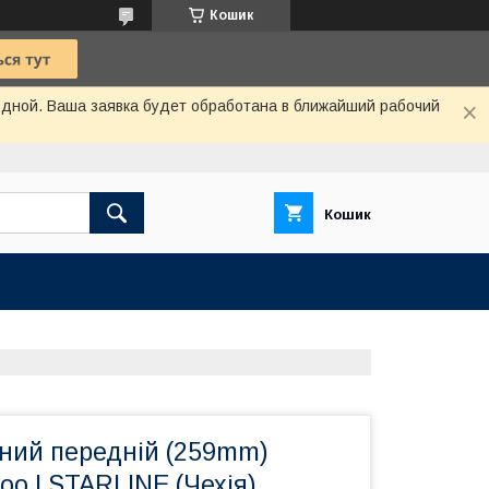
Кошик
одной. Ваша заявка будет обработана в ближайший рабочий
Кошик
вний передній (259mm)
oo I STARLINE (Чехія)