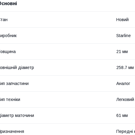
Основні
Стан
Новий
иробник
Starline
Товщина
21 мм
овнішній діаметр
258.7 мм
ип запчастини
Аналог
ип техніки
Легковий
іаметр маточини
61 мм
ризначення
Передні 