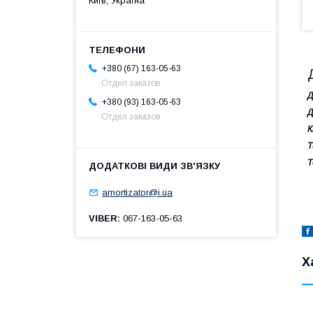
Київ, Україна
+380 (67) 163-05-63
Отдел заказов
Д
+380 (93) 163-05-63
Д
Отдел заказов
К
Т
Т
amortizator@i.ua
VIBER
067-163-05-63
Х