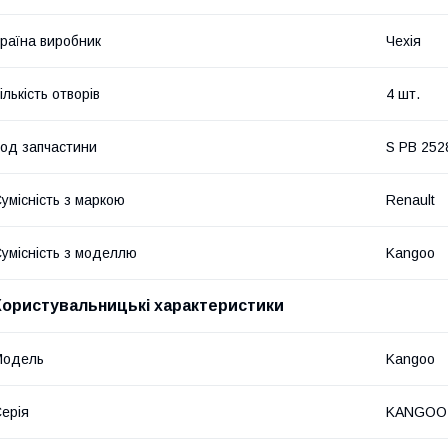
раїна виробник
Чехія
ількість отворів
4 шт.
од запчастини
S PB 252
умісність з маркою
Renault
умісність з моделлю
Kangoo
Користувальницькі характеристики
Модель
Kangoo
ерія
KANGOO 