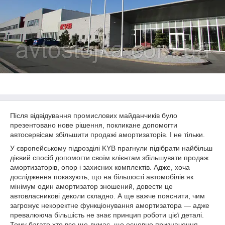
Після відвідування промислових майданчиків було
презентовано нове рішення, покликане допомогти
автосервісам збільшити продажі амортизаторів. І не тільки.
У європейському підрозділі KYB прагнули підібрати найбільш
дієвий спосіб допомогти своїм клієнтам збільшувати продаж
амортизаторів, опор і захисних комплектів. Адже, хоча
дослідження показують, що на більшості автомобілів як
мінімум один амортизатор зношений, довести це
автовласникові деколи складно. А ще важче пояснити, чим
загрожує некоректне функціонування амортизатора — адже
превалююча більшість не знає принцип роботи цієї деталі.
Тому багато хто все ще думає, що основне призначення