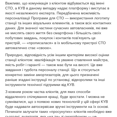
Важливо, що комунікація з клієнтом відбувається від імені
СТО, а KYB в даному випадку надає платформу і виступає в
якості незалежного експерта. Передбачена можливість
персоналізації Програми для СТО — використання логотипу
станції та інших візуальних елементів, а також всіх контактних
даних. Для значної частини сучасних автовласників, які вже
не мислять свого життя без смартфона і більшість своїх
побутових завдань, покупок і контактів пов'язують це
пристрій, — «прописалася» в їх мобільному пристрої СТО
автоматично стає «своєю».
Природно, відповідність усім іншим критеріям високої оцінки
станції клієнтом: кваліфікація та уважне ставлення майстра,
якість робіт і гарантії — також має бути на висоті. Це вже
завдання і турбота персоналу станції. Що ж стосується
конкретно заміни амортизаторів, для цього призначені
раніше згадані інструкції по установці, відеоролики та інші
інструменти технічної підтримки від KYB.
З кожним роком частка клієнтів, для яких способи
віддаленого спілкування кращі, буде зростати. І можна не
сумніватися, що з появою нових технологій у цій сфері KYB
буде надавати автосервісам зручні інструменти на їх основі.
Починати залучати таких «просунутих» клієнтів необхідно вже
сьогодні: аудиторія, яка «на ти» зі смартфоном — це