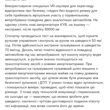
Використовуючи спеціальні VR-окуляри для перегляду
відеоролика про безпеку, глядачі без жодного ризику для
себе приймають віртуальне участь у порівняльному
випробуванні поведінки двох аналогічних автомобілів. На
одному стоять нові амортизатори KYB, на іншому —
несправні, після пробігу 80000 км
Спочатку проводиться тест на маневреність, щоб оцінити
рульове управління і контроль за рухом на швидкості 50 км/
год. Потім здійснюється екстрене гальмування зі швидкістю
70 км/год. Досить легко помітні відмінності в поведінці
автомобілів під час випробування: кут нахилу корпусу водія
зменшується, а руління значно поліпшується на
транспортному засобі з новими амортизаторами. При
випробуванні на гальмування гальмівний шлях машини з
новими амортизаторами менше майже на повну довжину
транспортного засобу, що цілком може бути різницею між
безпечної зупинкою і ДТП. У різних точках відео зупиняється,
і показуються виміри, проведені, щоб чітко показати цю
різницю. З точки зору технологій комунікації і переконання,
на сьогодні це — максимум, що можна зробити для
швидкого, наочного і чуттєво-достовірного подання клієнту
тієї інформації, яка може схилити його до заміни