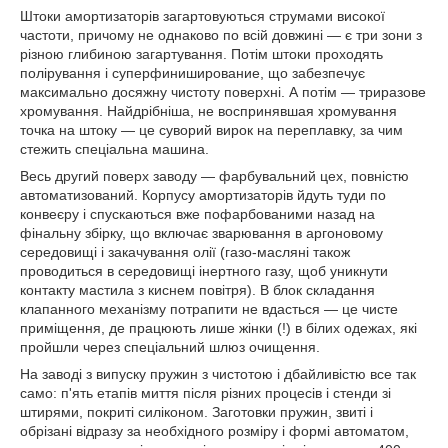
Штоки амортизаторів загартовуються струмами високої
частоти, причому не однаково по всій довжині — є три зони з
різною глибиною загартування. Потім штоки проходять
полірування і суперфиниширование, що забезпечує
максимально досяжну чистоту поверхні. А потім — триразове
хромування. Найдрібніша, не воспринявшая хромування
точка на штоку — це суворий вирок на переплавку, за чим
стежить спеціальна машина.
Весь другий поверх заводу — фарбувальний цех, повністю
автоматизований. Корпусу амортизаторів йдуть туди по
конвеєру і спускаються вже пофарбованими назад на
фінальну збірку, що включає зварювання в аргоновому
середовищі і закачування олії (газо-масляні також
проводиться в середовищі інертного газу, щоб уникнути
контакту мастила з киснем повітря). В блок складання
клапанного механізму потрапити не вдасться — це чисте
приміщення, де працюють лише жінки (!) в білих одежах, які
пройшли через спеціальний шлюз очищення.
На заводі з випуску пружин з чистотою і дбайливістю все так
само: п'ять етапів миття після різних процесів і стенди зі
штирями, покриті силіконом. Заготовки пружин, звиті і
обрізані відразу за необхідного розміру і формі автоматом,