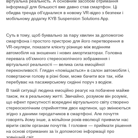
віртуальна реальність. А основним засобом отримання
інформації для більшості вже давно став смартфон. Ці
обидва тренда об'єдналися в новому VR-відео з безпеки і
мобільному додатку KYB Suspension Solutions App.
Суть в тому, щоб буквально за пару хвилин за допомогою
смартфона і простого пристрою для його перетворення в
VR-окуляри, показати клієнту різницю між водінням
автомобіля на зношених і нових амортизаторах. Головна
перевага об'ємного стереоскопічного зображення і
віртуальної реальності — велика сила емоційної
переконливості. Глядач «поміщається» в салон автомобіля і,
повертаючи голову в різні боки, може бачити все так, ніби
перебуває на пасажирському сидінні поруч з водієм.
В такій ситуації людина емоційно реагує на побачене майже
також, як в реальному житті. Звичайно, розумом він розуміє,
що ефект присутності всередині віртуального світу створено
стереоскопічним сприйняттям двох картинок, що змінюються
згідно з даними гиродатчиков в смартфоні. Але почуття
говорять йому інше, а мільйони років еволюції привчили нас
вірити своїм органам почуттів. І головне — приймати рішення
на основі отриманих за їх допомогою інформації про
зовнішній світ.