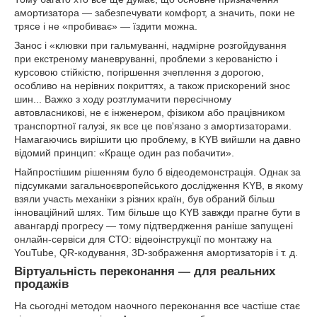
амортизатора — забезпечувати комфорт, а значить, поки не
трясе і не «пробиває» — їздити можна.
Занос і «клювки при гальмуванні, надмірне розгойдування
при екстреному маневруванні, проблеми з керованістю і
курсовою стійкістю, погіршення зчеплення з дорогою,
особливо на нерівних покриттях, а також прискорений знос
шин... Важко з ходу розтлумачити пересічному
автовласникові, не є інженером, фізиком або працівником
транспортної галузі, як все це пов'язано з амортизаторами.
Намагаючись вирішити цю проблему, в KYB вийшли на давно
відомий принцип: «Краще один раз побачити».
Найпростішим рішенням було б відеодемонстрація. Однак за
підсумками загальноєвропейського дослідження KYB, в якому
взяли участь механіки з різних країн, був обраний більш
інноваційний шлях. Тим більше що KYB завжди прагне бути в
авангарді прогресу — тому підтвердження раніше запущені
онлайн-сервіси для СТО: відеоінструкції по монтажу на
YouTube, QR-кодування, 3D-зображення амортизаторів і т. д.
Віртуальність переконання — для реальних
продажів
На сьогодні методом наочного переконання все частіше стає