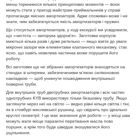
менш торкнемося кількох принципових моментів — вони
можуть стати у пригоді майстрам-приймальників у справі
пропаганди якісних амортизаторів. Адже споживач може і не
знати, чим забезпечується якість амортизаторів і пружин.
Що стосується амортизаторів, у ході екскурсії ми усвідомили,
що «чистота — запорука здоров'я». Заготовки корпусів
миються кілька разів і дуже ретельно — якщо взяти до уваги
мікронні зазори між елементами клапанного механізму, стає
ясно, що навіть невелика частинка може порушити його
роботу.
Всі заготовки ще не зібраних амортизаторів знаходяться на
стендах зі штирями, забезпеченими м'якою силіконовою
накладкою — щоб уникнути пошкодження внутрішньої
поверхні труби.
Для внутрішніх труб двотрубних амортизаторів і всіх частин
однотрубних KYB використовує тільки безшовну трубу. Якщо
заглянути через неї на світло — видно рівні кільця світла і тіні,
як в стовбурі мисливської рушниці, що свідчить про ідеально
круглої геометрії. І це має значення для роботи — у місці шва
можуть мати місце паразитні перетікання масла повз
поршня, а крім того буде швидше зношуватися його
ущільнення.