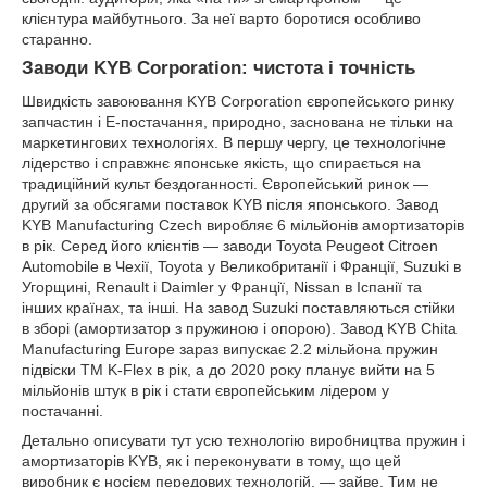
клієнтура майбутнього. За неї варто боротися особливо
старанно.
Заводи KYB Corporation: чистота і точність
Швидкість завоювання KYB Corporation європейського ринку
запчастин і Е-постачання, природно, заснована не тільки на
маркетингових технологіях. В першу чергу, це технологічне
лідерство і справжнє японське якість, що спирається на
традиційний культ бездоганності. Європейський ринок —
другий за обсягами поставок KYB після японського. Завод
KYB Manufacturing Czech виробляє 6 мільйонів амортизаторів
в рік. Серед його клієнтів — заводи Toyota Peugeot Citroen
Automobile в Чехії, Toyota у Великобританії і Франції, Suzuki в
Угорщині, Renault і Daimler у Франції, Nissan в Іспанії та
інших країнах, та інші. На завод Suzuki поставляються стійки
в зборі (амортизатор з пружиною і опорою). Завод KYB Chita
Manufacturing Europe зараз випускає 2.2 мільйона пружин
підвіски ТМ K-Flex в рік, а до 2020 року планує вийти на 5
мільйонів штук в рік і стати європейським лідером у
постачанні.
Детально описувати тут усю технологію виробництва пружин і
амортизаторів KYB, як і переконувати в тому, що цей
виробник є носієм передових технологій, — зайве. Тим не