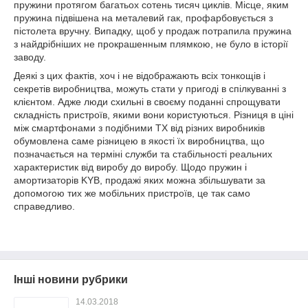
пружини протягом багатьох сотень тисяч циклів. Місце, яким
пружина підвішена на металевий гак, профарбовується з
пістолета вручну. Випадку, щоб у продаж потрапила пружина
з найдрібніших не прокрашенным плямкою, не було в історії
заводу.
Деякі з цих фактів, хоч і не відображають всіх тонкощів і
секретів виробництва, можуть стати у пригоді в спілкуванні з
клієнтом. Адже люди схильні в своєму поданні спрощувати
складність пристроїв, якими вони користуються. Різниця в ціні
між смартфонами з подібними ТХ від різних виробників
обумовлена саме різницею в якості їх виробництва, що
позначається на терміні служби та стабільності реальних
характеристик від виробу до виробу. Щодо пружин і
амортизаторів KYB, продажі яких можна збільшувати за
допомогою тих же мобільних пристроїв, це так само
справедливо.
Інші новини рубрики
14.03.2018