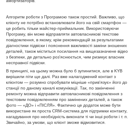
амортизаторів.
Алгоритм роботи з Програмою також простий. Важливо, що
клієнту не потрібно встановлювати його на свій смартфон —
це робить тільки майстер-приймальник. Використовуючи
Програму, він може відправляти автовласникові текстове
повідомлення, в якому, крім рекомендацій за результатами
діагностики підвіски і пояснення важливості заміни зношених
деталей, також міститься посилання на вищезазначене відео
з безпеки, де детально роз'яснюється, чим ризикує власник
несправної підвіски.
В принципі, на цьому можна було б зупинитися, але в KYB
вирішили піти ще далі. Раз вже налагоджений контакт з
клієнтом — розумно спробувати міцніше «прив'язує» його до
станції по даному каналі комунікації. Так, по закінченні
ремонту можна відправити автовласникові повідомлення з
текстовим повідомленням про замінених деталей, а також
фото — «ДО» і «ПІСЛЯ». Фактично це додаток може бути
використане як проста CRM-система для підтримки контакту,
нагадування про необхідність виконати ті чи інші роботи і т. п.
Звичайно, за умови, що клієнт зможе відмовитися.