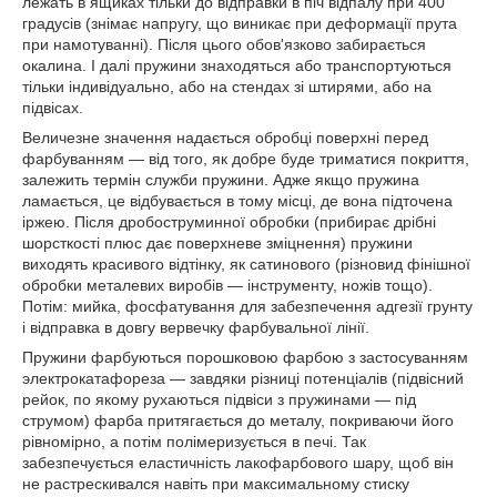
лежать в ящиках тільки до відправки в піч відпалу при 400
градусів (знімає напругу, що виникає при деформації прута
при намотуванні). Після цього обов'язково забирається
окалина. І далі пружини знаходяться або транспортуються
тільки індивідуально, або на стендах зі штирями, або на
підвісах.
Величезне значення надається обробці поверхні перед
фарбуванням — від того, як добре буде триматися покриття,
залежить термін служби пружини. Адже якщо пружина
ламається, це відбувається в тому місці, де вона підточена
іржею. Після дробоструминної обробки (прибирає дрібні
шорсткості плюс дає поверхневе зміцнення) пружини
виходять красивого відтінку, як сатинового (різновид фінішної
обробки металевих виробів — інструменту, ножів тощо).
Потім: мийка, фосфатування для забезпечення адгезії грунту
і відправка в довгу вервечку фарбувальної лінії.
Пружини фарбуються порошковою фарбою з застосуванням
электрокатафореза — завдяки різниці потенціалів (підвісний
рейок, по якому рухаються підвіси з пружинами — під
струмом) фарба притягається до металу, покриваючи його
рівномірно, а потім полімеризується в печі. Так
забезпечується еластичність лакофарбового шару, щоб він
не растрескивался навіть при максимальному стиску