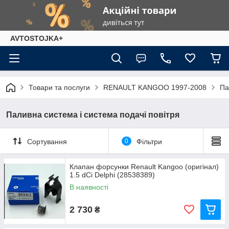
AVTOSTOJKA+
Товари та послуги
RENAULT KANGOO 1997-2008
Па
Паливна система і система подачі повітря
Сортування
0
Фільтри
Клапан форсунки Renault Kangoo (оригінал)
1.5 dCi Delphi (28538389)
В наявності
2 730
₴