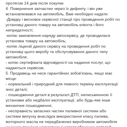
протягом 14 днів після покупки

4. Повернення запчастин через їх дефекту, і він уже 
встановлювався на автомобіль, Вам необхідно надати:

-Довідку і висновок сервісної станції про проведення робіт по 
установці даного товару на автомобіль клієнта і його 
непридатності;

-копію замовлення-наряду автосервісу, де проводилася 
установка товару на автомобіль;

-копію ліцензії даного сервісу на проведення робіт по 
установці цього виробу та обслуговування даного типу 
автомобіля;

- копію сертифіката відповідності на надання послуг, що 
надаються сервісом;

5. Продавець не несе гарантійних зобов'язань, якщо має 
місце:

- нормальний і природний для певного терміну експлуатації 
знос деталі;

- пошкодження деталі в результаті ДТП, неписьменною її 
установки або недбалої експлуатації, або будь-яке інше 
механічне пошкодження;

- несправність запасних частин паливної системи або 
системи випуску внаслідок використання класу палива, 
моторного масла не передбачених виробником автомобіля 