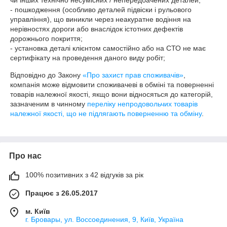
чи інших технічно несумісних / непередбачених деталей;

- пошкодження (особливо деталей підвіски і рульового 
управління), що виникли через неакуратне водіння на 
нерівностях дороги або внаслідок істотних дефектів 
дорожнього покриття;

- установка деталі клієнтом самостійно або на СТО не має 
сертифікату на проведення даного виду робіт;
Відповідно до Закону
«Про захист прав споживачів»
,
компанія може відмовити споживачеві в обміні та поверненні
товарів належної якості, якщо вони відносяться до категорій,
зазначеним в чинному
переліку непродовольчих товарів
належної якості, що не підлягають поверненню та обміну
.
Про нас
100% позитивних з 42 відгуків за рік
Працює з 26.05.2017
м. Київ
г. Бровары, ул. Воссоединения, 9, Київ, Україна