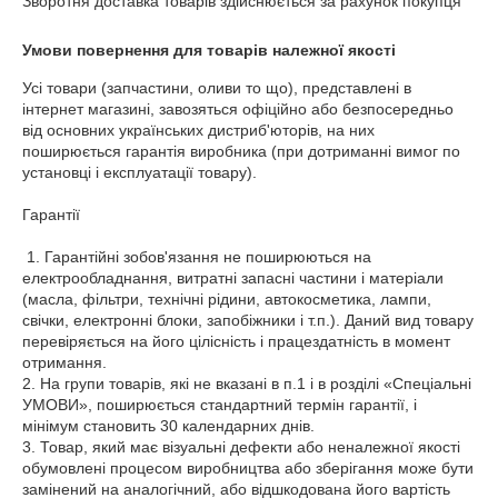
Зворотня доставка товарів здійснюється за рахунок покупця
Умови повернення для товарів належної якості
Усі товари (запчастини, оливи то що), представлені в 
інтернет магазині, завозяться офіційно або безпосередньо 
від основних українських дистриб'юторів, на них 
поширюється гарантія виробника (при дотриманні вимог по 
установці і експлуатації товару).

Гарантії

 1. Гарантійні зобов'язання не поширюються на 
електрообладнання, витратні запасні частини і матеріали 
(масла, фільтри, технічні рідини, автокосметика, лампи, 
свічки, електронні блоки, запобіжники і т.п.). Даний вид товару 
перевіряється на його цілісність і працездатність в момент 
отримання.

2. На групи товарів, які не вказані в п.1 і в розділі «Спеціальні 
УМОВИ», поширюється стандартний термін гарантії, і 
мінімум становить 30 календарних днів.

3. Товар, який має візуальні дефекти або неналежної якості 
обумовлені процесом виробництва або зберігання може бути 
замінений на аналогічний, або відшкодована його вартість 