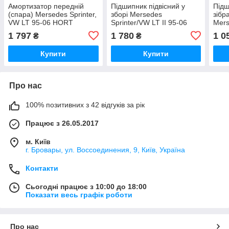
Амортизатор передній
Підшипник підвісний у
Підш
(спара) Mersedes Sprinter,
зборі Mersedes
зібр
VW LT 95-06 HORT
Sprinter/VW LT II 95-06
Mers
(Німеччина)
MEYLE (Німеччина)
95-0
1 797
1 780
1 0
₴
₴
Купити
Купити
Про нас
100% позитивних з 42 відгуків за рік
Працює з 26.05.2017
м. Київ
г. Бровары, ул. Воссоединения, 9, Київ, Україна
Контакти
Сьогодні працює з 10:00 до 18:00
Показати весь графік роботи
Про нас