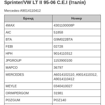
Sprinter/VW LT II 95-06 C.E.I (Італія)
Mercedes-A9014110412
Бренд
Номер
4MAX
4301100008P
AIC
51858
BTA
G9M022BTA
FEBI
02728
HPH
9014110312
JPGROUP
1153900100
MAPCO
36797
MERCEDES
A6014102110, A9014110312,
A9014110412
MEYLE
0340410027
ORIMPERGOM
31981
POZGUM
POZ140