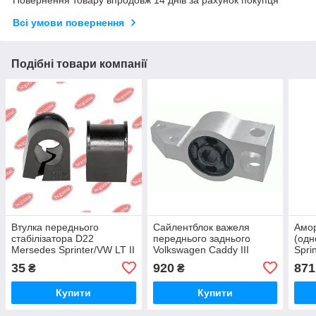
Повернення товару впродовж 14 днів за рахунок покупця
Всі умови повернення
Подібні товари компанії
Втулка переднього
Сайлентблок важеля
Амор
стабілізатора D22
переднього заднього
(одн
Mersedes Sprinter/VW LT II
Volkswagen Caddy III
Spri
1995-2006 BCGUMA
LEMFOERDER
2006
35
920
871
₴
₴
(Німеччина)
Купити
Купити