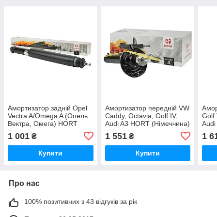
Амортизатор задній Opel
Амортизатор передній VW
Амор
Vectra A/Omega A (Опель
Caddy, Octavia, Golf IV,
Golf 
Вектра, Омега) HORT
Audi A3 HORT (Німеччина)
Audi
(Німеччина)
HORT
1 001
1 551
1 6
₴
₴
Купити
Купити
Про нас
100% позитивних з 43 відгуків за рік