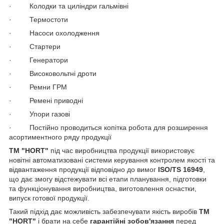
· Колодки та циліндри гальмівні
· Термостоти
· Насоси охолодження
· Стартери
· Генератори
· Високовольтні дроти
· Ремни ГРМ
· Ремені приводні
· Упори газові
· Постійно проводиться копітка робота для розширення
асортиментного ряду продукції
TM "HORT"
під час виробництва продукції використовує
новітні автоматизовані системи керування контролем якості та
відвантаження продукції відповідно до вимог
ISO/TS 16949
,
що дає змогу відстежувати всі етапи планування, підготовки
та функціонування виробництва, виготовлення оснастки,
випуск готової продукції.
Такий підхід дає можливість забезпечувати якість виробів
TM
"HORT"
і брати на себе
гарантійні зобов'язання
перед