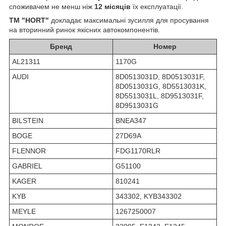
споживачем не менш ніж
12 місяців
їх експлуатації.
TM "HORT"
докладає максимальні зусилля для просування
на вторинний ринок якісних автокомпонентів.
Бренд
Номер
AL21311
1170G
AUDI
8D0513031D, 8D0513031F,
8D0513031G, 8D5513031K,
8D5513031L, 8D9513031F,
8D9513031G
BILSTEIN
BNEA347
BOGE
27D69A
FLENNOR
FDG1170RLR
GABRIEL
G51100
KAGER
810241
KYB
343302, KYB343302
MEYLE
1267250007