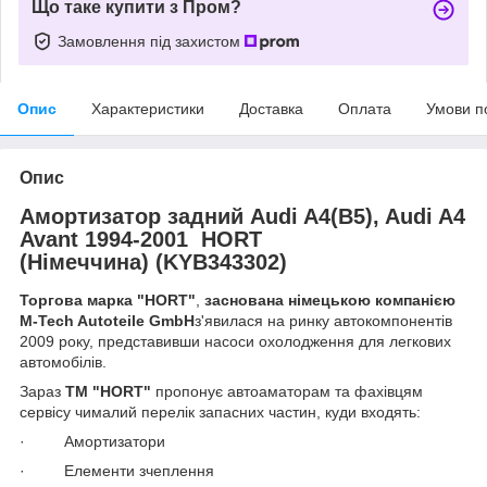
Що таке купити з Пром?
Замовлення під захистом
Опис
Характеристики
Доставка
Оплата
Умови п
Опис
Амортизатор задний Audi A4(B5), Audi A4
Avant 1994-2001 HORT
(Німеччина) (KYB343302)
Торгова марка "HORT"
,
заснована німецькою компанією
M-Tech Autoteile GmbH
з'явилася на ринку автокомпонентів
2009 року, представивши насоси охолодження для легкових
автомобілів.
Зараз
TM "HORT"
пропонує автоаматорам та фахівцям
сервісу чималий перелік запасних частин, куди входять:
· Амортизатори
· Елементи зчеплення