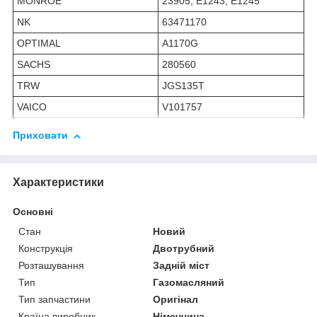
MONROE
23905, E1243, E1245
NK
63471170
OPTIMAL
A1170G
SACHS
280560
TRW
JGS135T
VAICO
V101757
Приховати
Характеристики
Основні
Стан
Новий
Конструкція
Двотрубний
Розташування
Задній міст
Тип
Газомасляний
Тип запчастини
Оригінал
Країна виробник
Німеччина