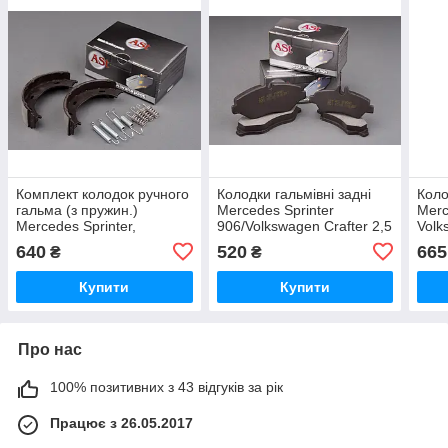
Комплект колодок ручного
Колодки гальмівні задні
Коло
гальма (з пружин.)
Mercedes Sprinter
Merc
Mercedes Sprinter,
906/Volkswagen Crafter 2,5
Volk
Volkswagen LT 96-06 AST
TDI 06- AST (Україна)
96-0
640
520
665
₴
₴
(Україна)
Купити
Купити
Про нас
100% позитивних з 43 відгуків за рік
Працює з 26.05.2017