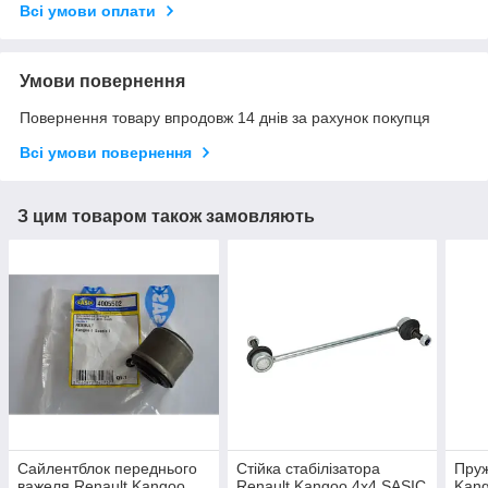
Всі умови оплати
Умови повернення
Повернення товару впродовж 14 днів за рахунок покупця
Всі умови повернення
З цим товаром також замовляють
Сайлентблок переднього
Стійка стабілізатора
Пруж
важеля Renault Kangoo
Renault Kangoo 4х4 SASIC
Kang