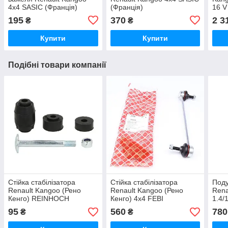
4x4 SASIC (Франція)
(Франція)
16 V
LES
195
370
2 3
₴
₴
Купити
Купити
Подібні товари компанії
Стійка стабілізатора
Стійка стабілізатора
Поду
Renault Kangoo (Рено
Renault Kangoo (Рено
Rena
Кенго) REINHOCH
Кенго) 4х4 FEBI
1.4/
(Польща)
(Німеччина)
REI
95
560
780
₴
₴