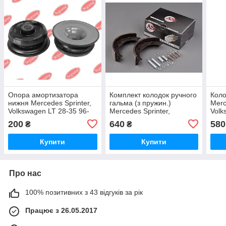
Опора амортизатора
Комплект колодок ручного
Коло
нижня Mercedes Sprinter,
гальма (з пружин.)
Merc
Volkswagen LT 28-35 96-
Mercedes Sprinter,
Volk
06 BCGUMA (Україна)
Volkswagen LT 96-06 AST
06 A
200
640
580
₴
₴
(Україна)
Купити
Купити
Про нас
100% позитивних з 43 відгуків за рік
Працює з 26.05.2017