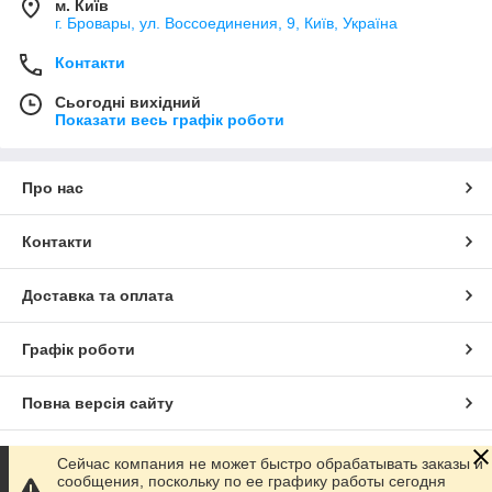
м. Київ
г. Бровары, ул. Воссоединения, 9, Київ, Україна
Контакти
Сьогодні вихідний
Показати весь графік роботи
Про нас
Контакти
Доставка та оплата
Графік роботи
Повна версія сайту
Сайт створено на маркетплейсі
Prom.ua
Сейчас компания не может быстро обрабатывать заказы и
сообщения, поскольку по ее графику работы сегодня