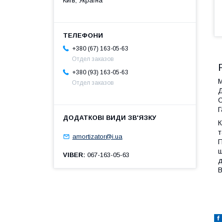
Київ, Україна
+380 (67) 163-05-63
Отдел заказов
+380 (93) 163-05-63
М
Отдел заказов
Д
С
Г
К
т
amortizator@i.ua
П
ш
VIBER
067-163-05-63
д
В