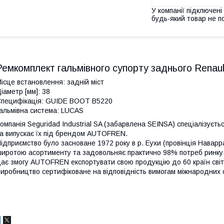
У компанії підключені
будь-який товар не п
Ремкомплект гальмівного супорту заднього Rena
ісце встановлення: задній міст
іаметр [мм]: 38
пецифікація: GUIDE BOOT B5220
альмівна система: LUCAS
омпанія Seguridad Industrial SA (забарвлена SEINSA) спеціалізуєть
а випускає їх під брендом AUTOFREN.
ідприємство було засноване 1972 року в р. Еухи (провінція Наварр
иротою асортименту та задовольняє практично 98% потреб ринку. 
ає змогу AUTOFREN експортувати свою продукцію до 60 країн світ
иробництво сертифіковане на відповідність вимогам міжнародних 