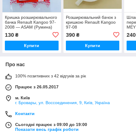
Кришка розширювального
Розширювальний бачок з
Шлан
бачка Renault Kangoo 97-
кришкою Renault Kangoo
пере
2008 — ASAM (Румина)
97-08
MEYL
1.5dCi/1.9D/1.9dCi1.4i ASAM
130
390
240
₴
₴
(Румунія)
Купити
Купити
Про нас
100% позитивних з 42 відгуків за рік
Працює з 26.05.2017
м. Київ
г. Бровары, ул. Воссоединения, 9, Київ, Україна
Контакти
Сьогодні працює з 09:00 до 19:00
Показати весь графік роботи