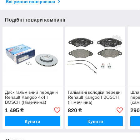
Всі умови повернення
Подібні товари компанії
Диск гальмівний передній
Гальмівні колодки передні
Шлан
Renault Kangoo 4x4 I
Renault Kangoo I BOSCH
пер
BOSCH (Німеччина)
(Німеччина)
(сам
1 495
820
290
₴
₴
Купити
Купити