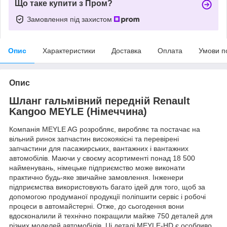
Що таке купити з Пром?
Замовлення під захистом
Опис
Характеристики
Доставка
Оплата
Умови п
Опис
Шланг гальмівний передній Renault
Kangoo MEYLE (Німеччина)
Компанія MEYLE AG розробляє, виробляє та постачає на
вільний ринок запчастин високоякісні та перевірені
запчастини для пасажирських, вантажних і вантажних
автомобілів. Маючи у своєму асортименті понад 18 500
найменувань, німецьке підприємство може виконати
практично будь-яке звичайне замовлення. Інженери
підприємства використовують багато ідей для того, щоб за
допомогою продуманої продукції поліпшити сервіс і робочі
процеси в автомайстерні. Отже, до сьогодення вони
вдосконалили й технічно покращили майже 750 деталей для
різних моделей автомобілів. Ці деталі MEYLE-HD є особливо