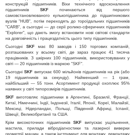
конструкцій підшипників. Віхи технічного вдосконалення
підшипників
SKF
починаються від першого
самовстановлюваного кулькопідшипника до підшипникових
вузлів "HUB", потім переходять до тороїдальних підшипників
"CARB", a сьогодні — до серії ролико-сферичних підшипників
"Explorer", що дають змогу встановити нові світові стандарти
на довговічність і працездатність цього типу підшипників.
Сьогодні
SKF
має 80 заводів і 150 торгових компаній,
розташованих у всьому світі, де зараз працює 41 тисяча
працівників. З шкірних 100 підшипників, використовуваних у
світі — 20 підшипників із маркою "SKF".
Сьогодні
SKF
випускає 600 мільйонів підшипників на рік (або
19 підшипників за секунду). Найменший — 1 грам,
найбільший — 55 тонн. Асортимент продукції охоплює 95%
наявних у світі типорозмірів підшипників.
SKF
виготовляє підшипники в Аргентині, Бразилії, Франції,
Китаї, Німеччині, Індії, Індонезії, Італії, Японії, Кореї, Малайзії,
Мексиці, Нідерландах, Польщі, Південній Африці, Іспанії,
Швеції, Великобританії та США.
Крім високоточних підшипників
SKF
випускає ущільнення,
мастила, прилади вібродіагностики та лазерної виверки
геометрії машин, а також інструмент для монтажу, демонтажу