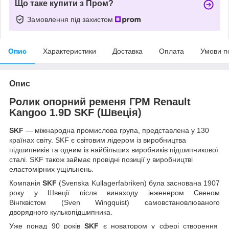
Що таке купити з Пром?
Замовлення під захистом
Опис
Характеристики
Доставка
Оплата
Умови п
Опис
Ролик опорний ременя ГРМ Renault
Kangoo 1.9D SKF (Швеція)
SKF
— міжнародна промислова група, представлена у 130
країнах світу. SKF є світовим лідером із виробництва
підшипників та одним із найбільших виробників підшипникової
сталі. SKF також займає провідні позиції у виробництві
еластомірних ущільнень.
Компанія
SKF
(Svenska Kullagerfabriken) була заснована 1907
року у Швеції після винаходу інженером Свеном
Вінгквістом (Sven Wingquist) самовстановлюваного
дворядного кулькопідшипника.
Уже понад 90 років
SKF
є новатором у сфері створення