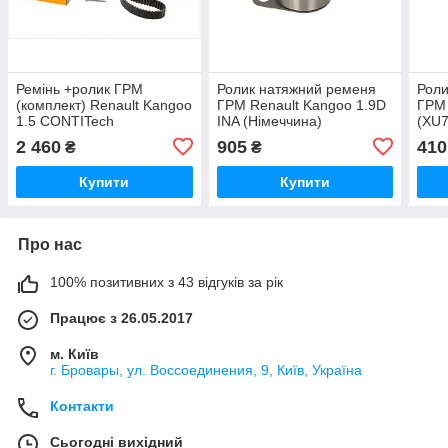
Ремінь +ролик ГРМ
Ролик натяжний ременя
Роли
(комплект) Renault Kangoo
ГРМ Renault Kangoo 1.9D
ГРМ 
1.5 CONTITech
INA (Німеччина)
(XU7
(Німеччина)
2 460
905
410
₴
₴
Купити
Купити
Про нас
100% позитивних з 43 відгуків за рік
Працює з 26.05.2017
м. Київ
г. Бровары, ул. Воссоединения, 9, Київ, Україна
Контакти
Сьогодні вихідний