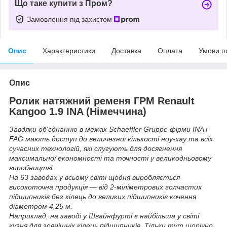
Що таке купити з Пром?
Замовлення під захистом
Опис
Характеристики
Доставка
Оплата
Умови п
Опис
Ролик натяжний ременя ГРМ Renault
Kangoo 1.9 INA (Німеччина)
Завдяки об'єднанню в межах Schaeffler Gruppe фірми INA і
FAG мають доступ до величезної кількості ноу-хау та всіх
сучасних технологій, які слугують для досягнення
максимальної економності та точності у великодньовому
виробництві.
На 63 заводах у всьому світі щодня виробляється
високоточна продукція — від 2-міліметрових голчастих
підшипників без кілець до великих підшипників кочення
діаметром 4,25 м.
Наприклад, на заводі у Швайнфурті є найбільша у світі
кузня для зовнішніх кілець підшипників. Тільки тут щорічно