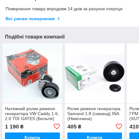
Повернення товару впродовж 14 днів за рахунок покупця
Всі умови повернення
Подібні товари компанії
Натяжний ролик ременя
Ролик ременя генератора
Роли
генератора VW Caddy 1.6,
Samand 1.8 (саманд) INA
ГРМ 
2.0 TDI GATES (Бельгія)
(Німеччина)
(XU7
1 190
405
410
₴
₴
Купити
Купити