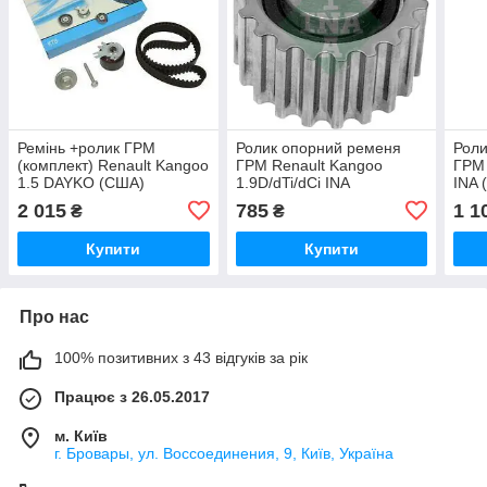
Ремінь +ролик ГРМ
Ролик опорний ременя
Роли
(комплект) Renault Kangoo
ГРМ Renault Kangoo
ГРМ 
1.5 DAYKO (США)
1.9D/dTi/dCi INA
INA 
(Німеччина)
2 015
785
1 1
₴
₴
Купити
Купити
Про нас
100% позитивних з 43 відгуків за рік
Працює з 26.05.2017
м. Київ
г. Бровары, ул. Воссоединения, 9, Київ, Україна