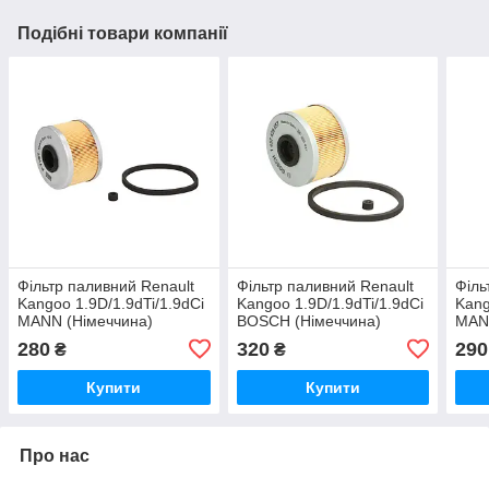
Подібні товари компанії
Фільтр паливний Renault
Фільтр паливний Renault
Філь
Kangoo 1.9D/1.9dTi/1.9dCi
Kangoo 1.9D/1.9dTi/1.9dCi
Kang
MANN (Німеччина)
BOSCH (Німеччина)
MAN
280
320
290
₴
₴
Купити
Купити
Про нас