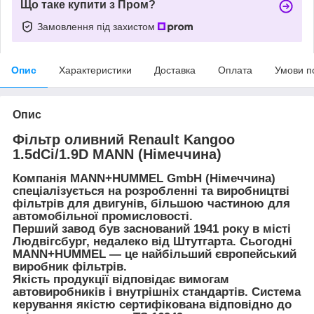
Що таке купити з Пром?
Замовлення під захистом
Опис
Характеристики
Доставка
Оплата
Умови п
Опис
Фільтр оливний Renault Kangoo
1.5dCi/1.9D MANN (Німеччина)
Компанія MANN+HUMMEL GmbH (Німеччина)
спеціалізується на розробленні та виробництві
фільтрів для двигунів, більшою частиною для
автомобільної промисловості.
Перший завод був заснований 1941 року в місті
Людвігсбург, недалеко від Штутгарта. Сьогодні
MANN+HUMMEL — це найбільший європейський
виробник фільтрів.
Якість продукції відповідає вимогам
автовиробників і внутрішніх стандартів. Система
керування якістю сертифікована відповідно до