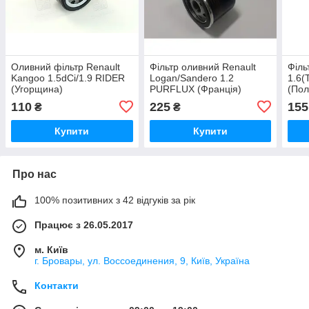
Оливний фільтр Renault
Фільтр оливний Renault
Філь
Kangoo 1.5dCi/1.9 RIDER
Logan/Sandero 1.2
1.6(
(Угорщина)
PURFLUX (Франція)
(По
110
225
155
₴
₴
Купити
Купити
Про нас
100% позитивних з 42 відгуків за рік
Працює з 26.05.2017
м. Київ
г. Бровары, ул. Воссоединения, 9, Київ, Україна
Контакти