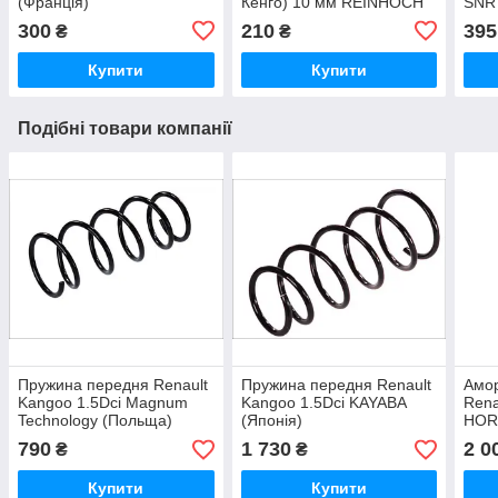
(Франція)
Кенго) 10 мм REINHOCH
SNR 
(Польща)
300
210
395
₴
₴
Купити
Купити
Подібні товари компанії
Пружина передня Renault
Пружина передня Renault
Амор
Kangoo 1.5Dci Magnum
Kangoo 1.5Dci KAYABA
Rena
Technology (Польща)
(Японія)
HORT
790
1 730
2 0
₴
₴
Купити
Купити