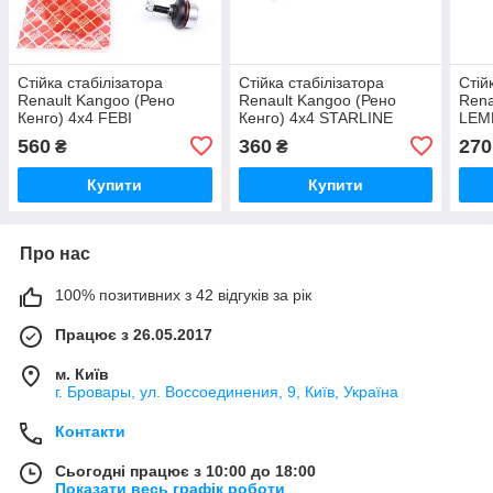
Стійка стабілізатора
Стійка стабілізатора
Стій
Renault Kangoo (Рено
Renault Kangoo (Рено
Rena
Кенго) 4х4 FEBI
Кенго) 4х4 STARLINE
LEM
(Німеччина)
(Чехія)
(Нім
560
360
270
₴
₴
Купити
Купити
Про нас
100% позитивних з 42 відгуків за рік
Працює з 26.05.2017
м. Київ
г. Бровары, ул. Воссоединения, 9, Київ, Україна
Контакти
Сьогодні працює з 10:00 до 18:00
Показати весь графік роботи