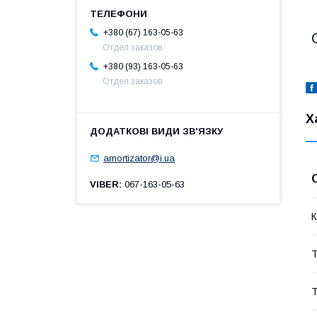
+380 (67) 163-05-63
Отдел заказов
+380 (93) 163-05-63
Отдел заказов
Х
amortizator@i.ua
VIBER
067-163-05-63
К
Т
Т