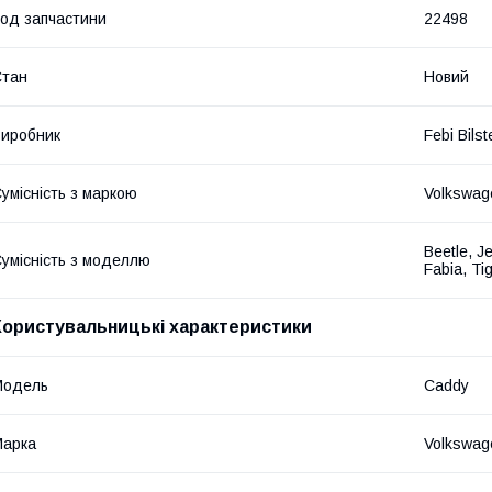
од запчастини
22498
Стан
Новий
иробник
Febi Bilst
умісність з маркою
Volkswag
Beetle, J
умісність з моделлю
Fabia, Ti
Користувальницькі характеристики
Модель
Caddy
Марка
Volkswag