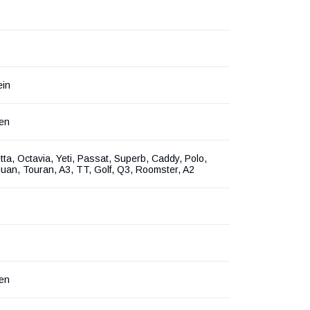
ein
en
etta, Octavia, Yeti, Passat, Superb, Caddy, Polo,
guan, Touran, A3, TT, Golf, Q3, Roomster, A2
en