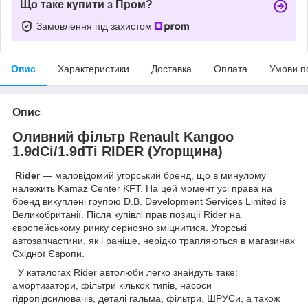
Що таке купити з Пром?
Замовлення під захистом
Опис
Характеристики
Доставка
Оплата
Умови п
Опис
Оливний фільтр Renault Kangoo
1.9dCi/1.9dTi RIDER (Угорщина)
Rider
— маловідомий угорський бренд, що в минулому
належить Kamaz Center KFT. На цей момент усі права на
бренд викуплені групою D.B. Development Services Limited із
Великобританії. Після купівлі прав позиції Rider на
європейському ринку серйозно зміцнитися. Угорські
автозапчастини, як і раніше, нерідко трапляються в магазинах
Східної Європи.
У каталогах Rider автолюби легко знайдуть таке:
амортизатори, фільтри кількох типів, насоси
гідропідсилювачів, деталі гальма, фільтри, ШРУСи, а також