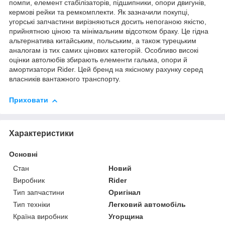
помпи, елемент стабілізаторів, підшипники, опори двигунів,
кермові рейки та ремкомплекти. Як зазначили покупці,
угорські запчастини вирізняються досить непоганою якістю,
прийнятною ціною та мінімальним відсотком браку. Це гідна
альтернатива китайським, польським, а також турецьким
аналогам із тих самих цінових категорій. Особливо високі
оцінки автолюбів збирають елементи гальма, опори й
амортизатори Rider. Цей бренд на якісному рахунку серед
власників вантажного транспорту.
Приховати
Характеристики
Основні
Стан
Новий
Виробник
Rider
Тип запчастини
Оригінал
Тип техніки
Легковий автомобіль
Країна виробник
Угорщина