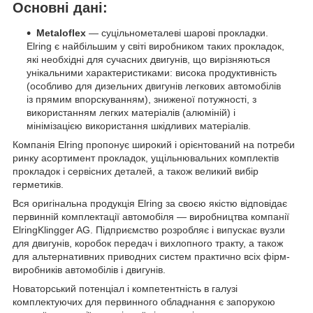
Основні дані:
Metaloflex
— суцільнометалеві шарові прокладки.
Elring є найбільшим у світі виробником таких прокладок,
які необхідні для сучасних двигунів, що вирізняються
унікальними характеристиками: висока продуктивність
(особливо для дизельних двигунів легкових автомобілів
із прямим впорскуванням), зниженої потужності, з
використанням легких матеріалів (алюміній) і
мінімізацією використання шкідливих матеріалів.
Компанія Elring пропонує широкий і орієнтований на потреби
ринку асортимент прокладок, ущільнювальних комплектів
прокладок і сервісних деталей, а також великий вибір
герметиків.
Вся оригінальна продукція Elring за своєю якістю відповідає
первинній комплектації автомобіля — виробництва компанії
ElringKlingger AG. Підприємство розробляє і випускає вузли
для двигунів, коробок передач і вихлопного тракту, а також
для альтернативних приводних систем практично всіх фірм-
виробників автомобілів і двигунів.
Новаторський потенціал і компетентність в галузі
комплектуючих для первинного обладнання є запорукою