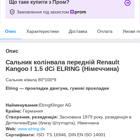
Що таке купити з Пром?
Замовлення під захистом
Опис
Характеристики
Доставка
Оплата
Умови п
Опис
Сальник колінвала передній Renault
Kangoo I 1.5 dCi ELRING (Німеччина)
Сальник к/вала 80*100*9
Elring — прокладки двигуна, гумові прокладки
Найменування:
ElringKlinger AG
Країна:
Германия
Створення, резиденція:
Заснована 1879 року, резиденція в
Деттінтемі/Ермі (близу Штутгарта), Німеччина
Web:
www.elring.de
Сертифікати:
ISO: TS 16946, DIN EN ISO 14001