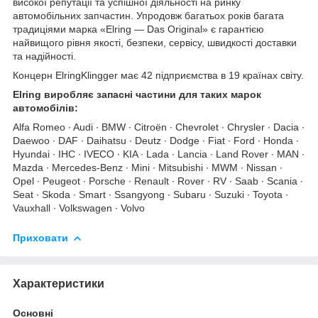
високої репутації та успішної діяльності на ринку
автомобільних запчастин. Упродовж багатьох років багата
традиціями марка «Elring — Das Original» є гарантією
найвищого рівня якості, безпеки, сервісу, швидкості доставки
та надійності.
Концерн ElringKlingger має 42 підприємства в 19 країнах світу.
Elring виробляє запасні частини для таких марок
автомобілів:
Alfa Romeo ∙ Audi ∙ BMW ∙ Citroën ∙ Chevrolet ∙ Chrysler ∙ Dacia ∙
Daewoo ∙ DAF ∙ Daihatsu ∙ Deutz ∙ Dodge ∙ Fiat ∙ Ford ∙ Honda ∙
Hyundai ∙ IHC ∙ IVECO ∙ KIA ∙ Lada ∙ Lancia ∙ Land Rover ∙ MAN ∙
Mazda ∙ Mercedes-Benz ∙ Mini ∙ Mitsubishi ∙ MWM ∙ Nissan ∙
Opel ∙ Peugeot ∙ Porsche ∙ Renault ∙ Rover ∙ RV ∙ Saab ∙ Scania ∙
Seat ∙ Skoda ∙ Smart ∙ Ssangyong ∙ Subaru ∙ Suzuki ∙ Toyota ∙
Vauxhall ∙ Volkswagen ∙ Volvo
Приховати
Характеристики
Основні