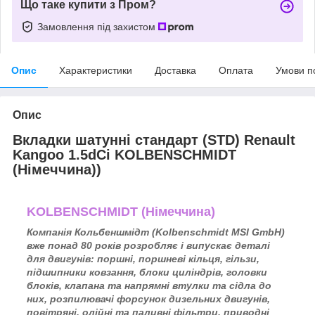
Що таке купити з Пром?
Замовлення під захистом
Опис
Характеристики
Доставка
Оплата
Умови п
Опис
Вкладки шатунні стандарт (STD) Renault
Kangoo 1.5dCi KOLBENSCHMIDT
(Німеччина))
KOLBENSCHMIDT (Німеччина)
Компанія Кольбеншмідт (Kolbenschmidt MSI GmbH)
вже понад 80 років розробляє і випускає деталі
для двигунів: поршні, поршневі кільця, гільзи,
підшипники ковзання, блоки циліндрів, головки
блоків, клапана та напрямні втулки та сідла до
них, розпилювачі форсунок дизельних двигунів,
повітряні, олійні та паливні фільтри, приводні