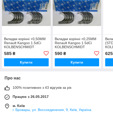
Вкладки корінні +0,50MM
Вкладки корінні +0,25MM
Вкла
Renault Kangoo 1.5dCi
Renault Kangoo 1.5dCi
(STD
KOLBENSCHMIDT
KOLBENSCHMIDT
KOL
(Німеччина)
(Німеччина)
(Нім
585
590
625
₴
₴
Купити
Купити
Про нас
100% позитивних з 43 відгуків за рік
Працює з 26.05.2017
м. Київ
г. Бровары, ул. Воссоединения, 9, Київ, Україна