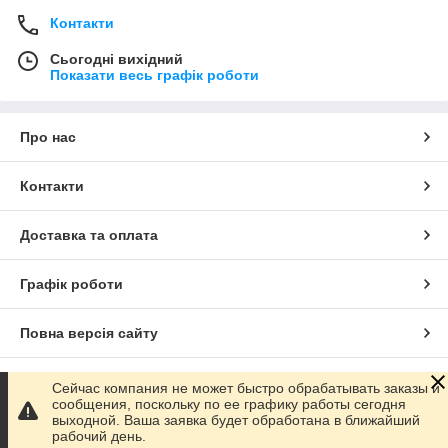
Контакти
Сьогодні вихідний
Показати весь графік роботи
Про нас
Контакти
Доставка та оплата
Графік роботи
Повна версія сайту
Сайт створено на маркетплейсі
Prom.ua
Сейчас компания не может быстро обрабатывать заказы и
сообщения, поскольку по ее графику работы сегодня
выходной. Ваша заявка будет обработана в ближайший
Політика конфіденційності
рабочий день.