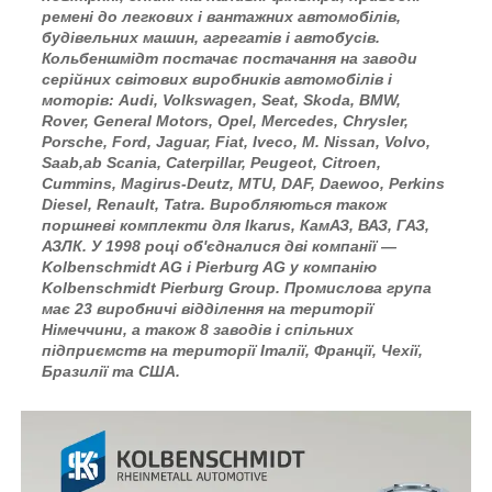
ремені до легкових і вантажних автомобілів,
будівельних машин, агрегатів і автобусів.
Кольбеншмідт постачає постачання на заводи
серійних світових виробників автомобілів і
моторів: Audi, Volkswagen, Seat, Skoda, BMW,
Rover, General Motors, Opel, Mercedes, Chrysler,
Porsche, Ford, Jaguar, Fiat, Iveco, M. Nissan, Volvo,
Saab,ab Scania, Caterpillar, Peugeot, Citroen,
Cummins, Magirus-Deutz, MTU, DAF, Daewoo, Perkins
Diesel, Renault, Tatra. Виробляються також
поршневі комплекти для Ikarus, КамАЗ, ВАЗ, ГАЗ,
АЗЛК. У 1998 році об'єдналися дві компанії —
Kolbenschmidt AG і Pierburg AG у компанію
Kolbenschmidt Pierburg Group. Промислова група
має 23 виробничі відділення на території
Німеччини, а також 8 заводів і спільних
підприємств на території Італії, Франції, Чехії,
Бразилії та США.