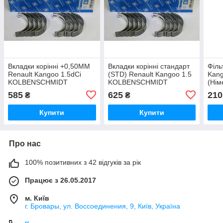
Вкладки корінні +0,50MM
Вкладки корінні стандарт
Філь
Renault Kangoo 1.5dCi
(STD) Renault Kangoo 1.5
Kang
KOLBENSCHMIDT
KOLBENSCHMIDT
(Нім
(Німеччина)
(Німеччина)
585
625
210
₴
₴
Купити
Купити
Про нас
100% позитивних з 42 відгуків за рік
Працює з 26.05.2017
м. Київ
г. Бровары, ул. Воссоединения, 9, Київ, Україна