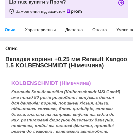
Що таке купити з Пром?
Замовлення під захистом
Опис
Характеристики
Доставка
Оплата
Умови п
Опис
Вкладки корінні +0,25 мм Renault Kangoo
1.5 KOLBENSCHMIDT (Німеччина)
KOLBENSCHMIDT (Німеччина)
Компанія Кольбеншмідт (Kolbenschmidt MSI GmbH)
вже понад 80 років розробляє і випускає деталі
для двигунів: поршні, поршневі кільця, гільзи,
підшипники ковзання, блоки циліндрів, головки
блоків, клапана та напрямні втулки та сідла до
них, розпилювачі форсунок дизельних двигунів,
повітряні, олійні та паливні фільтри, приводні
ремені до легкових і вантажних автомобілів,