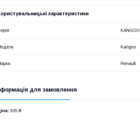
Користувальницькі характеристики
ерія
KANGOO 
Модель
Kangoo
Марка
Renault
нформація для замовлення
іна:
935 ₴