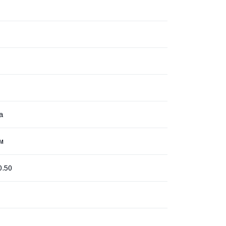
а
см
0.50