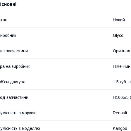
Основні
Стан
Новий
иробник
Glyco
ип запчастини
Оригінал
раїна виробник
Німеччин
б'єм двигуна
1.5 куб. 
од запчастини
H1065/5 
умісність з маркою
Renault
умісність з моделлю
Kangoo