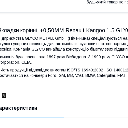
будь-який товар не п
Вкладки корінні +0,50MM Renault Kangoo 1.5 GLY
ідприємства GLYCO METALL GmbH (Німеччина) спеціалізуються на в
тулок і упорних півкілець для автомобілів, суднових і стаціонарних 
ехніки. Компанія GLYCO винайшла конструкцію біметалевих підшипн
омпанія була заснована 1897 року Вісбадена. З 1990 року GLYCO 
orporation, США.
кість продукції відповідає вимогам ISO/TS 16949:2002, ISO 14001
остачається на конвеєри Ford, GM, MB, VAG, BMW, Caterpillar, FIAT, 
арактеристики