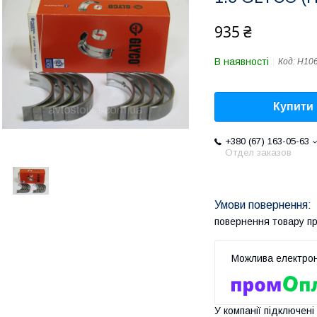
935 ₴
В наявності
Код:
H106
Купити
+380 (67) 163-05-63
Отдел заказов
повернення товару п
У компанії підключені