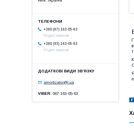
Київ, Україна
+380 (67) 163-05-63
Отдел заказов
П
+380 (93) 163-05-63
в
Отдел заказов
т
К
C
Я
п
amortizator@i.ua
VIBER
067-163-05-63
Х