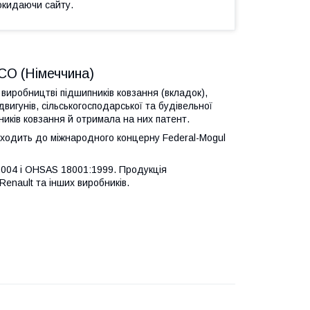
окидаючи сайту.
CO (Німеччина)
иробництві підшипників ковзання (вкладок),
двигунів, сільськогосподарської та будівельної
иків ковзання й отримала на них патент.
входить до міжнародного концерну Federal-Mogul
:2004 і OHSAS 18001:1999. Продукція
Renault та інших виробників.