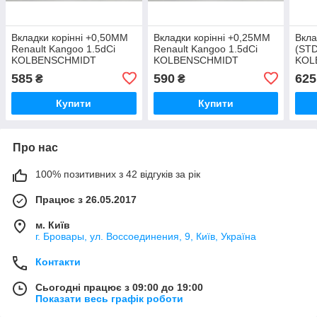
Вкладки корінні +0,50MM
Вкладки корінні +0,25MM
Вкла
Renault Kangoo 1.5dCi
Renault Kangoo 1.5dCi
(STD
KOLBENSCHMIDT
KOLBENSCHMIDT
KOL
(Німеччина)
(Німеччина)
(Нім
585
590
625
₴
₴
Купити
Купити
Про нас
100% позитивних з 42 відгуків за рік
Працює з 26.05.2017
м. Київ
г. Бровары, ул. Воссоединения, 9, Київ, Україна
Контакти
Сьогодні працює з 09:00 до 19:00
Показати весь графік роботи