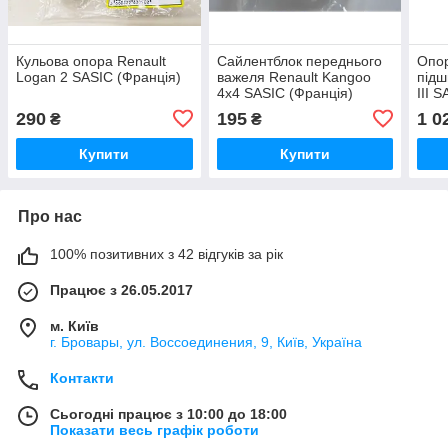
Кульова опора Renault
Сайлентблок переднього
Опор
Logan 2 SASIC (Франція)
важеля Renault Kangoo
підш
4x4 SASIC (Франція)
III 
290
195
1 0
₴
₴
Купити
Купити
Про нас
100% позитивних з 42 відгуків за рік
Працює з 26.05.2017
м. Київ
г. Бровары, ул. Воссоединения, 9, Київ, Україна
Контакти
Сьогодні працює з 10:00 до 18:00
Показати весь графік роботи