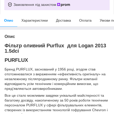
Замовлення під захистом
Опис
Характеристики
Доставка
Оплата
Умови п
Опис
Фільтр оливний Purflux для Logan 2013
1.5dci
PURFLUX
Бренд PURFLUX, заснований у 1956 році, згодом став
ототожнюватися з вираженням «ефективність оригіналу» на
незалежному післяпродажному ринку. Фільтри компанії
відповідають усім технічним і комерційним вимогам, що
пред'являються автовиробниками.
Все це стало можливим завдяки унікальній майстерності та
багатому досвіду, накопиченому за 50 років роботи технічним
персоналом PURFLUX у сфері фільтрувальних елементів,
створених із використанням технологій гофрування Chevron і