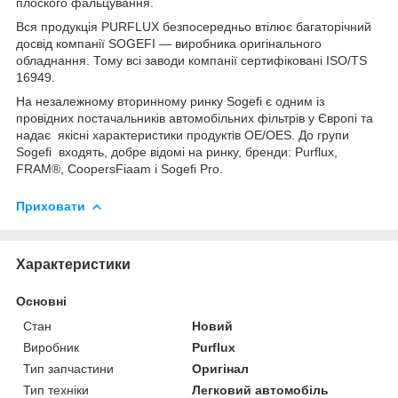
плоского фальцування.
Вся продукція PURFLUX безпосередньо втілює багаторічний
досвід компанії SOGEFI — виробника оригінального
обладнання. Тому всі заводи компанії сертифіковані ISO/TS
16949.
На незалежному вторинному ринку Sogefi є одним із
провідних постачальників автомобільних фільтрів у Європі та
надає якісні характеристики продуктів OE/OES. До групи
Sogefi входять, добре відомі на ринку, бренди: Purflux,
FRAM®, CoopersFiaam і Sogefi Pro.
Приховати
Характеристики
Основні
Стан
Новий
Виробник
Purflux
Тип запчастини
Оригінал
Тип техніки
Легковий автомобіль