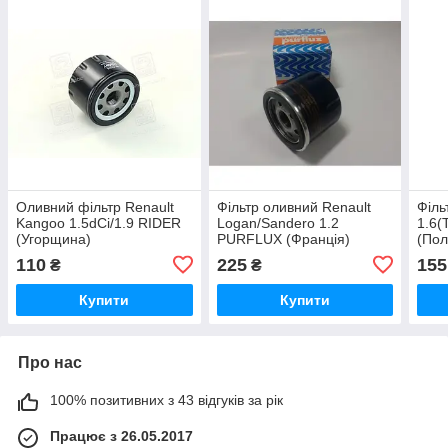
Оливний фільтр Renault
Фільтр оливний Renault
Філь
Kangoo 1.5dCi/1.9 RIDER
Logan/Sandero 1.2
1.6(
(Угорщина)
PURFLUX (Франція)
(По
110
225
155
₴
₴
Купити
Купити
Про нас
100% позитивних з 43 відгуків за рік
Працює з 26.05.2017