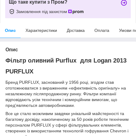
Що таке купити з Пром?
Замовлення під захистом
Опис
Характеристики
Доставка
Оплата
Умови п
Опис
Фільтр оливний Purflux для Logan 2013
PURFLUX
Бренд PURFLUX, заснований у 1956 році, згодом став
ототожнюватися з вираженням «ефективність оригіналу» на
незалежному післяпродажному ринку. Фільтри компанії
відповідають усім технічним і комерційним вимогам, що
пред'являються автовиробниками.
Все це стало можливим завдяки унікальній майстерності та
багатому досвіду, накопиченому за 50 років роботи технічним
персоналом PURFLUX у сфері фільтрувальних елементів,
створених із використанням технологій гофрування Chevron і