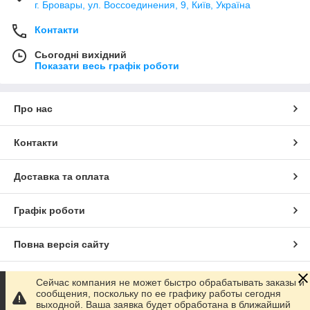
г. Бровары, ул. Воссоединения, 9, Київ, Україна
Контакти
Сьогодні вихідний
Показати весь графік роботи
Про нас
Контакти
Доставка та оплата
Графік роботи
Повна версія сайту
Сайт створено на маркетплейсі
Prom.ua
Сейчас компания не может быстро обрабатывать заказы и
сообщения, поскольку по ее графику работы сегодня
выходной. Ваша заявка будет обработана в ближайший