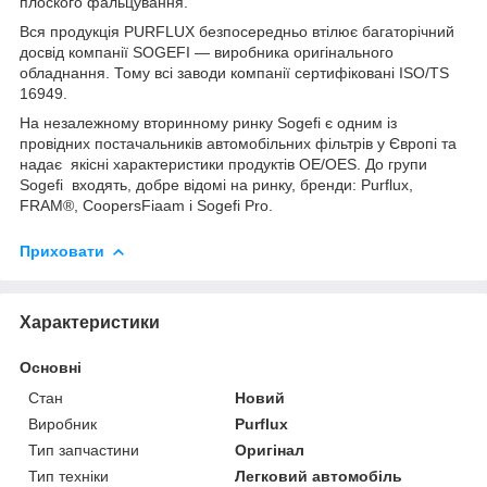
плоского фальцування.
Вся продукція PURFLUX безпосередньо втілює багаторічний
досвід компанії SOGEFI — виробника оригінального
обладнання. Тому всі заводи компанії сертифіковані ISO/TS
16949.
На незалежному вторинному ринку Sogefi є одним із
провідних постачальників автомобільних фільтрів у Європі та
надає якісні характеристики продуктів OE/OES. До групи
Sogefi входять, добре відомі на ринку, бренди: Purflux,
FRAM®, CoopersFiaam і Sogefi Pro.
Приховати
Характеристики
Основні
Стан
Новий
Виробник
Purflux
Тип запчастини
Оригінал
Тип техніки
Легковий автомобіль