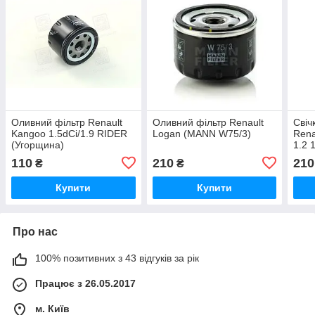
Оливний фільтр Renault
Оливний фільтр Renault
Свіч
Kangoo 1.5dCi/1.9 RIDER
Logan (MANN W75/3)
Rena
(Угорщина)
1.2 
110
210
210
₴
₴
Купити
Купити
Про нас
100% позитивних з 43 відгуків за рік
Працює з 26.05.2017
м. Київ