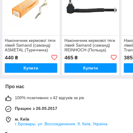
Наконечник кермової тяги
Наконечник кермової тяги
Нако
лівий Samand (саманд)
лівий Samand (саманд)
ліви
ASMETAL (Туреччина)
REINHOCH (Польща)
Tran
440
465
385
₴
₴
Купити
Купити
Про нас
100% позитивних з 42 відгуків за рік
Працює з 26.05.2017
м. Київ
г. Бровары, ул. Воссоединения, 9, Київ, Україна