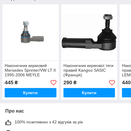
Наконечник кермовий
Наконечник кермової тяги
Нако
Mersedes Sprinter/VW LT II
правий Kangoo SASIC
прав
1995-2006 MEYLE
(Франція)
LEM
(Німеччина)
445
290
440
₴
₴
Купити
Купити
Про нас
100% позитивних з 42 відгуків за рік