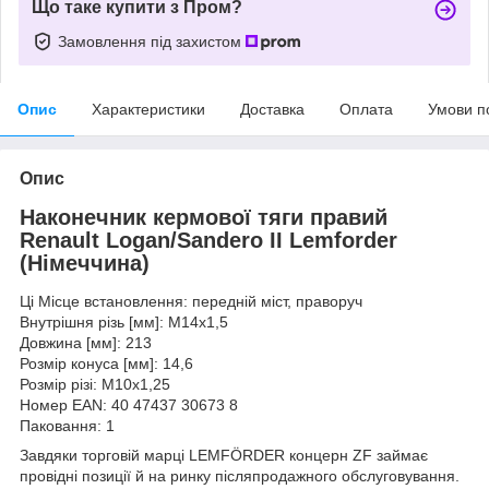
Що таке купити з Пром?
Замовлення під захистом
Опис
Характеристики
Доставка
Оплата
Умови п
Опис
Наконечник кермової тяги правий
Renault Logan/Sandero II Lemforder
(Німеччина)
Ці Місце встановлення: передній міст, праворуч
Внутрішня різь [мм]: M14x1,5
Довжина [мм]: 213
Розмір конуса [мм]: 14,6
Розмір різі: M10x1,25
Номер EAN: 40 47437 30673 8
Паковання: 1
Завдяки торговій марці LEMFÖRDER концерн ZF займає
провідні позиції й на ринку післяпродажного обслуговування.