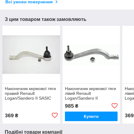
Всі умови повернення
З цим товаром також замовляють
Наконечник кермової тяги
Наконечник кермової тяги
Нако
правий Renault
лівий Renault
ліви
Logan/Sandero II SASIC
Logan/Sandero II
Loga
(Франція)
Lemforder (Німеччина)
(Фра
985
₴
369
369
₴
Купити
Подібні товари компанії