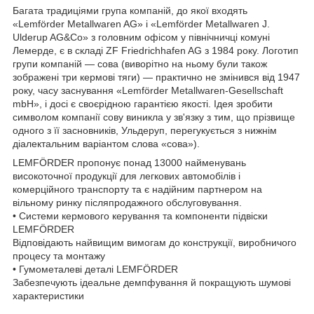
Багата традиціями група компаній, до якої входять
«Lemförder Metallwaren AG» і «Lemförder Metallwaren J.
Ulderup AG&Co» з головним офісом у північничці комуні
Лемерде, є в складі ZF Friedrichhafen AG з 1984 року. Логотип
групи компаній — сова (виворітно на ньому були також
зображені три кермові тяги) — практично не змінився від 1947
року, часу заснування «Lemförder Metallwaren-Gesellschaft
mbH», і досі є своєрідною гарантією якості. Ідея зробити
символом компанії сову виникла у зв'язку з тим, що прізвище
одного з її засновників, Ульдеруп, перегукується з нижнім
діалектальним варіантом слова «сова»).
LEMFÖRDER пропонує понад 13000 найменувань
високоточної продукції для легкових автомобілів і
комерційного транспорту та є надійним партнером на
вільному ринку післяпродажного обслуговування.
• Системи кермового керування та компоненти підвіски
LEMFÖRDER
Відповідають найвищим вимогам до конструкції, виробничого
процесу та монтажу
• Гумометалеві деталі LEMFÖRDER
Забезпечують ідеальне демпфування й покращують шумові
характеристики