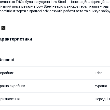
омпанією FriCo була випущена Low Steel — інноваційна фрикційна с
изький вміст металу в Low Steel неабияк знижує тертя навіть у раз
оефіцієнт тертя в процесі всіх режимів роботи авто та знижує забр
арактеристики
Основні
иробник
Frico
раїна виробник
Україна
ризначення
Передні 