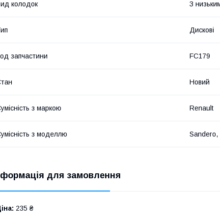
ид колодок
З низьки
ип
Дискові
од запчастини
FC179
Стан
Новий
умісність з маркою
Renault
умісність з моделлю
Sandero,
нформація для замовлення
іна:
235 ₴