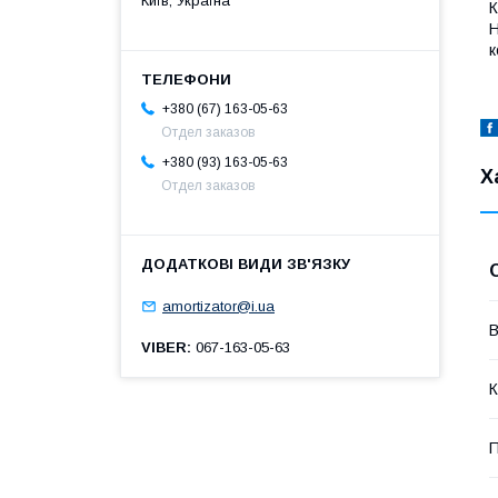
Київ, Україна
К
Н
к
+380 (67) 163-05-63
Отдел заказов
+380 (93) 163-05-63
Х
Отдел заказов
amortizator@i.ua
В
VIBER
067-163-05-63
К
П