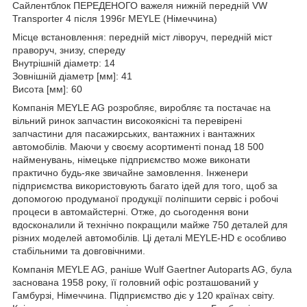
Сайлентблок ПЕРЕДЕНОГО важеля нижній передній VW
Transporter 4 після 1996г MEYLE (Німеччина)
Місце встановлення: передній міст ліворуч, передній міст
праворуч, знизу, спереду
Внутрішній діаметр: 14
Зовнішній діаметр [мм]: 41
Висота [мм]: 60
Компанія MEYLE AG розробляє, виробляє та постачає на
вільний ринок запчастин високоякісні та перевірені
запчастини для пасажирських, вантажних і вантажних
автомобілів. Маючи у своєму асортименті понад 18 500
найменувань, німецьке підприємство може виконати
практично будь-яке звичайне замовлення. Інженери
підприємства використовують багато ідей для того, щоб за
допомогою продуманої продукції поліпшити сервіс і робочі
процеси в автомайстерні. Отже, до сьогодення вони
вдосконалили й технічно покращили майже 750 деталей для
різних моделей автомобілів. Ці деталі MEYLE-HD є особливо
стабільними та довговічними.
Компанія MEYLE AG, раніше Wulf Gaertner Autoparts AG, була
заснована 1958 року, її головний офіс розташований у
Гамбурзі, Німеччина. Підприємство діє у 120 країнах світу.