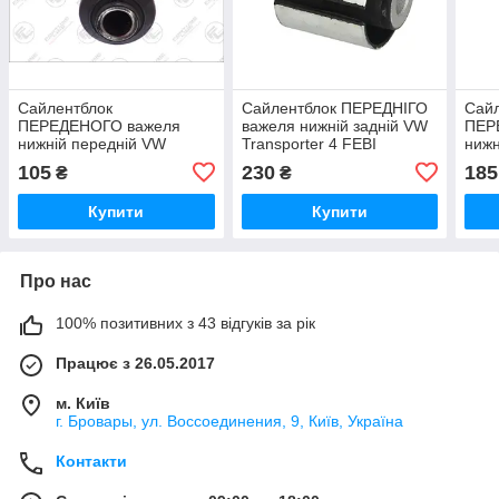
Сайлентблок
Сайлентблок ПЕРЕДНІГО
Сай
ПЕРЕДЕНОГО важеля
важеля нижній задній VW
ПЕР
нижній передній VW
Transporter 4 FEBI
нижн
Transporter 4 до 1996г
Tran
105
230
185
₴
₴
Fortune Line (Польща)
FEBI
Купити
Купити
Про нас
100% позитивних з 43 відгуків за рік
Працює з 26.05.2017
м. Київ
г. Бровары, ул. Воссоединения, 9, Київ, Україна
Контакти