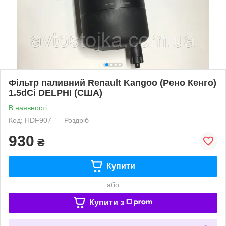
Фільтр паливний Renault Kangoo (Рено Кенго)
1.5dCi DELPHI (США)
В наявності
Код: HDF907
Роздріб
930
₴
Купити
або
Купити з