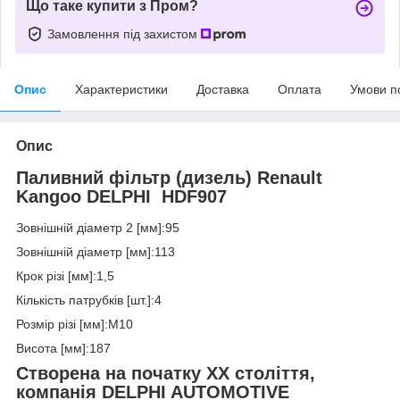
Що таке купити з Пром?
Замовлення під захистом
Опис
Характеристики
Доставка
Оплата
Умови п
Опис
Паливний фільтр (дизель) Renault
Kangoo DELPHI HDF907
Зовнішній діаметр 2 [мм]:95
Зовнішній діаметр [мм]:113
Крок різі [мм]:1,5
Кількість патрубків [шт.]:4
Розмір різі [мм]:M10
Висота [мм]:187
Створена на початку XX століття,
компанія
DELPHI AUTOMOTIVE