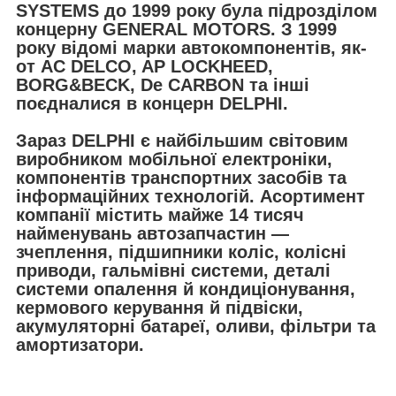
SYSTEMS
до 1999 року була підрозділом
концерну GENERAL MOTORS. З 1999
року відомі марки автокомпонентів, як-
от AC DELCO, AP LOCKHEED,
BORG&BECK, De CARBON та інші
поєдналися в концерн
DELPHI
.
Зараз
DELPHI
є найбільшим світовим
виробником мобільної електроніки,
компонентів транспортних засобів та
інформаційних технологій. Асортимент
компанії містить майже 14 тисяч
найменувань автозапчастин —
зчеплення, підшипники коліс, колісні
приводи, гальмівні системи, деталі
системи опалення й кондиціонування,
кермового керування й підвіски,
акумуляторні батареї, оливи, фільтри та
амортизатори.