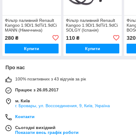
Фільтр паливний Renault
Фільтр паливний Renault
Філь
Kangoo 1.9D/1.9dTi/1.9dCi
Kangoo 1.9D/1.9dTi/1.9dCi
Kang
MANN (Німеччина)
SOLGY (Іспанія)
BOS
280
110
320
₴
₴
Купити
Купити
Про нас
100% позитивних з 43 відгуків за рік
Працює з 26.05.2017
м. Київ
г. Бровары, ул. Воссоединения, 9, Київ, Україна
Контакти
Сьогодні вихідний
Показати весь графік роботи