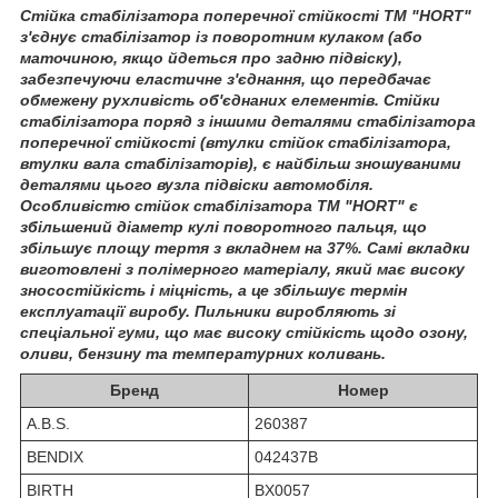
Стійка стабілізатора поперечної стійкості TM "HORT"
з'єднує стабілізатор із поворотним кулаком (або
маточиною, якщо йдеться про задню підвіску),
забезпечуючи еластичне з'єднання, що передбачає
обмежену рухливість об'єднаних елементів. Стійки
стабілізатора поряд з іншими деталями стабілізатора
поперечної стійкості (втулки стійок стабілізатора,
втулки вала стабілізаторів), є найбільш зношуваними
деталями цього вузла підвіски автомобіля.
Особливістю стійок стабілізатора TM "HORT" є
збільшений діаметр кулі поворотного пальця, що
збільшує площу тертя з вкладнем на 37%. Самі вкладки
виготовлені з полімерного матеріалу, який має високу
зносостійкість і міцність, а це збільшує термін
експлуатації виробу. Пильники виробляють зі
спеціальної гуми, що має високу стійкість щодо озону,
оливи, бензину та температурних коливань.
Бренд
Номер
A.B.S.
260387
BENDIX
042437B
BIRTH
BX0057