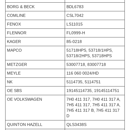
BORG & BECK
BDL6783
COMLINE
CSL7042
FENOX
LS11015
FLENNOR
FL0999-H
KAGER
85-0218
MAPCO
51718HPS, 53718/1HPS,
53718/2HPS, 53718HPS
METZGER
53007718, 83007718
MEYLE
116 060 0024/HD
NK
5114735, 5114751
OE SBS
19145114735, 19145114751
OE VOLKSWAGEN
7H0 411 317, 7H0 411 317 A,
7H5 411 317, 7H5 411 317 A,
7H5 411 317 B, 7H5 411 317
D
QUINTON HAZELL
QLS3438S