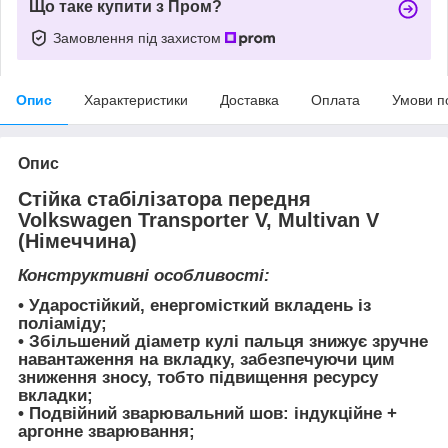
Що таке купити з Пром?
Замовлення під захистом
Опис
Характеристики
Доставка
Оплата
Умови п
Опис
Стійка стабілізатора передня
Volkswagen Transporter V, Multivan V
(Німеччина)
Конструктивні особливості:
• Ударостійкий, енергомісткий вкладень із
поліаміду;
• Збільшений діаметр кулі пальця знижує зручне
навантаження на вкладку, забезпечуючи цим
зниження зносу, тобто підвищення ресурсу
вкладки;
• Подвійний зварювальний шов: індукційне +
аргонне зварювання;