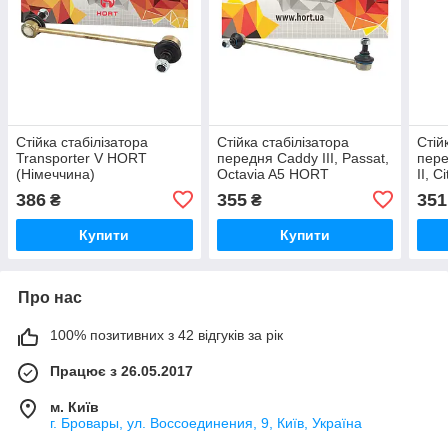
Стійка стабілізатора
Стійка стабілізатора
Стій
Transporter V HORT
передня Caddy III, Passat,
пере
(Німеччина)
Octavia A5 HORT
II, C
(Німеччина)
HORT
386
355
351
₴
₴
Купити
Купити
Про нас
100% позитивних з 42 відгуків за рік
Працює з 26.05.2017
м. Київ
г. Бровары, ул. Воссоединения, 9, Київ, Україна